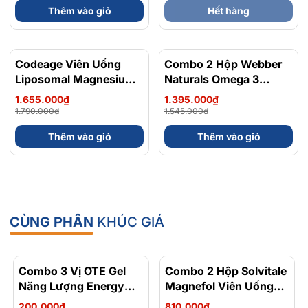
Thêm vào giỏ
Hết hàng
Codeage Viên Uống
- 8%
Combo 2 Hộp Webber
- 10%
Liposomal Magnesium
Naturals Omega 3
Magie Glycinate Hữu Cơ
900mg EPA/DHA Và
1.655.000₫
1.395.000₫
240 Viên - Chính Ngạch
Magnesium
1.790.000₫
1.545.000₫
Mỹ, Xuất VAT
Bisglycinate 200mg Hỗ
Thêm vào giỏ
Thêm vào giỏ
Trợ Tim Mạch, Hệ Tiêu
Hoá - Hộp 120 Viên
CÙNG PHÂN
KHÚC GIÁ
Combo 3 Vị OTE Gel
- 30%
Combo 2 Hộp Solvitale
- 17%
Năng Lượng Energy
Magnefol Viên Uống
Gel Kết Hợp
Magnesium
200.000₫
810.000₫