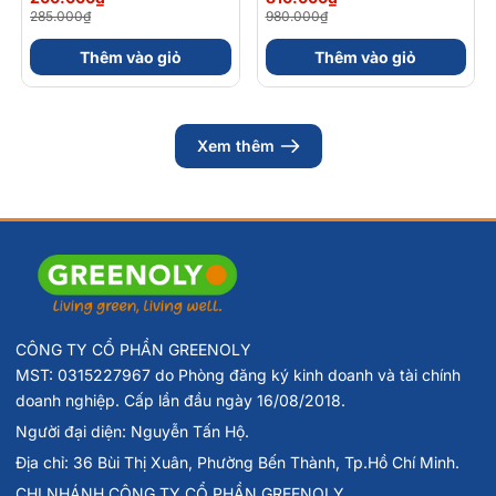
Carbohydrate Điện Giải
Bisglycinate + Vitamin
285.000₫
980.000₫
56gram 82kcal
nhóm B (Hộp 30 Viên)
Thêm vào giỏ
Thêm vào giỏ
Xem thêm
CÔNG TY CỔ PHẦN GREENOLY
MST: 0315227967 do Phòng đăng ký kinh doanh và tài chính
doanh nghiệp. Cấp lần đầu ngày 16/08/2018.
Người đại diện: Nguyễn Tấn Hộ.
Địa chỉ: 36 Bùi Thị Xuân, Phường Bến Thành, Tp.Hồ Chí Minh.
CHI NHÁNH CÔNG TY CỔ PHẦN GREENOLY.