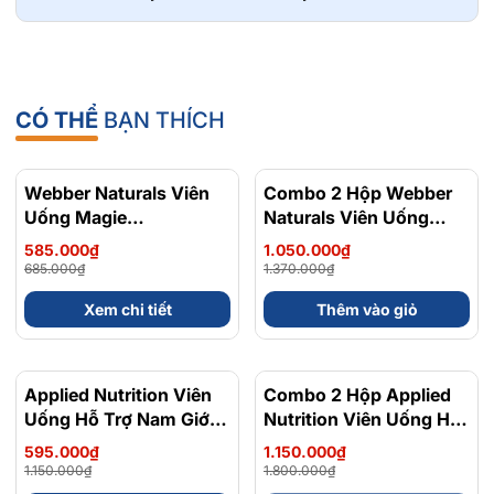
CÓ THỂ
BẠN THÍCH
Webber Naturals Viên
- 15%
Combo 2 Hộp Webber
- 23%
Uống Magie
Naturals Viên Uống
Magnesium
Magie Dễ Dàng Hấp
585.000₫
1.050.000₫
Bisglycinate 200mg -
Làm Dịu Nhẹ Cho Hệ
685.000₫
1.370.000₫
Chính Ngạch Canada,
Tiêu Hóa Magnesium
Xem chi tiết
Thêm vào giỏ
Xuất VAT
Bisglycinate 200mg -
Hộp 120 Viên
Applied Nutrition Viên
- 48%
Combo 2 Hộp Applied
Uống Hỗ Trợ Nam Giới
Nutrition Viên Uống Hỗ
120 viên - Chính Ngạch
Trợ Nam Giới 120 viên
595.000₫
1.150.000₫
Anh Quốc, Bán Chạy
1.150.000₫
1.800.000₫