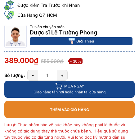
Được Kiểm Tra Trước Khi Nhận
Cửa Hàng Q7, HCM
Tư vấn chuyên môn
Dược sĩ Lê Trường Phong
Giới Thiệu
389.000₫
555.000₫
- 30%
Số lượng:
-
+
MUA NGAY
Giao hàng tận nơi hoặc nhận tại cửa hàng
THÊM VÀO GIỎ HÀNG
Lưu ý:
Thực phẩm bảo vệ sức khỏe này không phải là thuốc và
không có tác dụng thay thế thuốc chữa bệnh. Hiệu quả sử dụng
tùy thuộc vào cơ địa từng người. Vui lòng đọc kỹ hướng dẫn sử