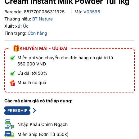
Cream Instant Milk Powder Túi 1kg
Barcode:
8517700086311325
|
Mã:
V03596
Thương hiệu:
BT Nature
Xuất xứ:
Úc
Tình trạng:
Còn hàng
KHUYẾN MÃI - ƯU ĐÃI
Miễn phí vận chuyển cho đơn hàng có giá trị từ
650.000 VNĐ
Ưu đãi tới 50%
Mua là có quà
Các mã giảm giá có thể áp dụng:
FREESHIP
Nhập Khẩu Chính Ngạch
Miễn Ship (Đơn Từ 650k)