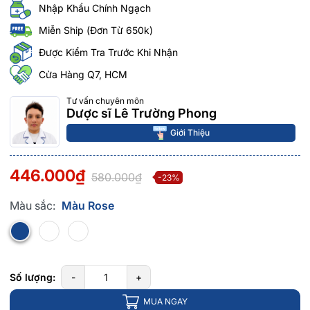
Nhập Khẩu Chính Ngạch
Miễn Ship (Đơn Từ 650k)
Được Kiểm Tra Trước Khi Nhận
Cửa Hàng Q7, HCM
Tư vấn chuyên môn
Dược sĩ Lê Trường Phong
Giới Thiệu
446.000₫
580.000₫
-23%
Màu sắc:
Màu Rose
Số lượng:
-
+
MUA NGAY