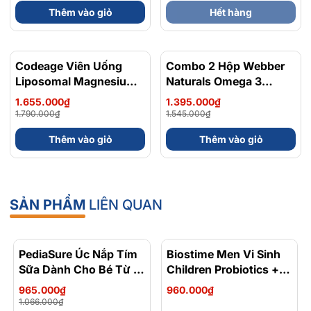
Thêm vào giỏ
Hết hàng
Codeage Viên Uống
- 8%
Combo 2 Hộp Webber
- 10%
Liposomal Magnesium
Naturals Omega 3
Magie Glycinate Hữu Cơ
900mg EPA/DHA Và
1.655.000₫
1.395.000₫
240 Viên - Chính Ngạch
Magnesium
1.790.000₫
1.545.000₫
Mỹ, Xuất VAT
Bisglycinate 200mg Hỗ
Thêm vào giỏ
Thêm vào giỏ
Trợ Tim Mạch, Hệ Tiêu
Hoá - Hộp 120 Viên
SẢN PHẨM
LIÊN QUAN
PediaSure Úc Nắp Tím
- 9%
Biostime Men Vi Sinh
Sữa Dành Cho Bé Từ 1
Children Probiotics +
Đến 10 Tuổi Hộp 850g
HMO Cho Bé Từ 0 Đến
965.000₫
960.000₫
7 Tuổi 28 Gói
1.066.000₫