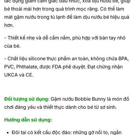
tác dụng giảm cảm giác đau nhức, xoa dịu nướu bé, giúp
bé thoải mái hơn trong quá trình mọc răng. Có thể làm
mát gặm nướu trong tủ lạnh để làm dịu nướu bé hiệu quả
hơn.
- Thiết kế nhẹ và dễ cầm nắm, phù hợp với bàn tay nhỏ
của bé.
- Chất liệu silicone thực phẩm an toàn, không chứa BPA,
PVC, Phthalate, được FDA phê duyệt. Đạt chứng nhận
UKCA và CE.
Đối tượng sử dụng:
Gặm nướu Bobbie Bunny là món đồ
chơi đáng yêu và thiết thực dành cho bé từ sơ sinh.
Hướng dẫn sử dụng:
Đôi tai có kết cấu độc đáo: những gờ nổi to, ngắn