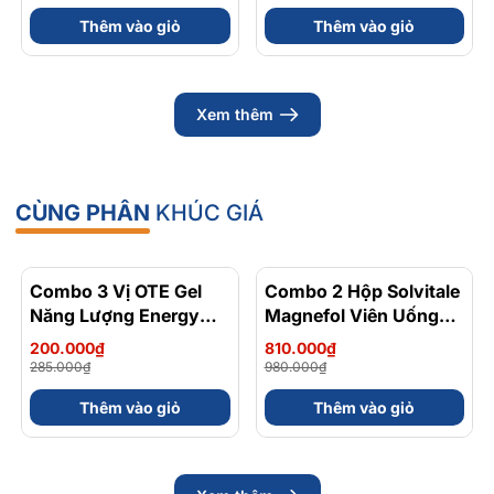
Thêm vào giỏ
Thêm vào giỏ
Xem thêm
CÙNG PHÂN
KHÚC GIÁ
Combo 3 Vị OTE Gel
- 30%
Combo 2 Hộp Solvitale
- 17%
Năng Lượng Energy
Magnefol Viên Uống
Gel Kết Hợp
Magnesium
200.000₫
810.000₫
Carbohydrate Điện Giải
Bisglycinate + Vitamin
285.000₫
980.000₫
56gram 82kcal
nhóm B (Hộp 30 Viên)
Thêm vào giỏ
Thêm vào giỏ