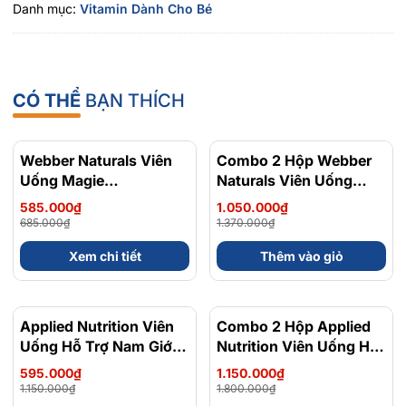
Danh mục:
Vitamin Dành Cho Bé
CÓ THỂ
BẠN THÍCH
Webber Naturals Viên
- 15%
Combo 2 Hộp Webber
- 23%
Uống Magie
Naturals Viên Uống
Magnesium
Magie Dễ Dàng Hấp
585.000₫
1.050.000₫
Bisglycinate 200mg -
Làm Dịu Nhẹ Cho Hệ
685.000₫
1.370.000₫
Chính Ngạch Canada,
Tiêu Hóa Magnesium
Xem chi tiết
Thêm vào giỏ
Xuất VAT
Bisglycinate 200mg -
Hộp 120 Viên
Applied Nutrition Viên
- 48%
Combo 2 Hộp Applied
Uống Hỗ Trợ Nam Giới
Nutrition Viên Uống Hỗ
120 viên - Chính Ngạch
Trợ Nam Giới 120 viên
595.000₫
1.150.000₫
Anh Quốc, Bán Chạy
1.150.000₫
1.800.000₫