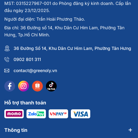
MST: 0315227967-001 do Phòng đăng ký kinh doanh. Cấp lần
• Dùng sau bước dưỡng da buổi sáng, lấy một lượng vừa
đầu ngày 23/12/2025.
đủ ra tay và dàn đều lên toàn bộ khuôn mặt và vùng da
Người đại diện: Trần Hoài Phương Thảo.
cần được bảo vệ. Để đạt hiệu quả cao nhất, nên thoa lại
Địa chỉ: 36 Đường số 14, Khu Dân Cư Him Lam, Phường Tân
sau khi tiếp xúc nhiều với nước hoặc lau bằng khăn lau.
Hưng, Tp.Hồ Chí Minh.
• Lượng sử dụng: 2mg/1cm2 da
36 Đường Số 14, Khu Dân Cư Him Lam, Phường Tân Hưng
0902 801 311
• Thích hợp sử dụng hàng ngày và trong các hoạt động
ngoài trời.
contact@greenoly.vn
• Có thể dùng làm lớp lót trang điểm bảo vệ da.
• Thích hợp sử dụng cho mặt & toàn thân.
Hỗ trợ thanh toán
• Dễ dàng làm sạch với sữa rửa mặt.
Hướng dẫn bảo quản
Thông tin
Bảo quản ở nơi khô ráo, thoáng mát, tránh ánh nắng trực