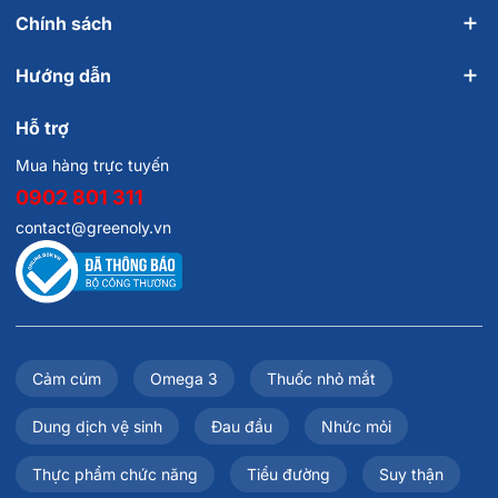
tiếp.
Chính sách
Mua chính hãng ở đâu?
Hướng dẫn
Greenoly cam kết cung cấp các thực phẩm chức năng
Hỗ trợ
và làm đẹp chính hãng của các nhãn hàng uy tín trên thế
Mua hàng trực tuyến
giới, bạn có thể đặt hàng bằng cách:
0902 801 311
- Thêm vào giỏ hàng hoặc Mua ngay trên trang thông tin
contact@greenoly.vn
sản phẩm.
- Gọi điện thoại hoặc nhắn tin qua Zalo:
089 9098 911
Cảm cúm
Omega 3
Thuốc nhỏ mắt
Dung dịch vệ sinh
Đau đầu
Nhức mỏi
Thực phẩm chức năng
Tiểu đường
Suy thận