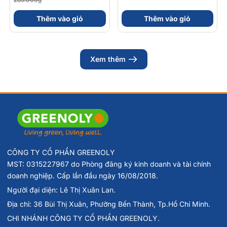
56gram 82kcal
30 Viên
Thêm vào giỏ
Thêm vào giỏ
Xem thêm
Đối tượng sử dụng
Phù hợp cho mọi loại da, đặc biệt là da thường đến da
CÔNG TY CỔ PHẦN GREENOLY
MST: 0315227967 do Phòng đăng ký kinh doanh và tài chính
khô/hỗn hợp thiên khô.
doanh nghiệp. Cấp lần đầu ngày 16/08/2018.
Có thể sử dụng cho da mặt và toàn thân. Thích hợp sử
Người đại diện: Lê Thị Xuân Lan.
dụng hàng ngày và trong các hoạt động ngoài trời.
Địa chỉ: 36 Bùi Thị Xuân, Phường Bến Thành, Tp.Hồ Chí Minh.
CHI NHÁNH CÔNG TY CỔ PHẦN GREENOLY.
Hướng dẫn sử dụng