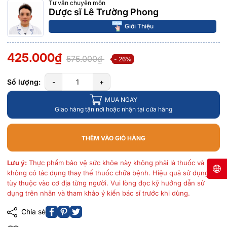
Tư vấn chuyên môn
Dược sĩ Lê Trường Phong
Giới Thiệu
425.000₫
575.000₫
- 26%
Số lượng:
-
+
MUA NGAY
Giao hàng tận nơi hoặc nhận tại cửa hàng
THÊM VÀO GIỎ HÀNG
Lưu ý:
Thực phẩm bảo vệ sức khỏe này không phải là thuốc và
không có tác dụng thay thế thuốc chữa bệnh. Hiệu quả sử dụng
tùy thuộc vào cơ địa từng người. Vui lòng đọc kỹ hướng dẫn sử
dụng trên nhãn và tham khảo ý kiến bác sĩ trước khi dùng.
Chia sẻ