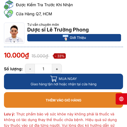
Được Kiểm Tra Trước Khi Nhận
Cửa Hàng Q7, HCM
Tư vấn chuyên môn
Dược sĩ Lê Trường Phong
Giới Thiệu
10.000₫
15.000₫
- 33%
Số lượng:
-
+
MUA NGAY
Giao hàng tận nơi hoặc nhận tại cửa hàng
THÊM VÀO GIỎ HÀNG
Lưu ý:
Thực phẩm bảo vệ sức khỏe này không phải là thuốc và
không có tác dụng thay thế thuốc chữa bệnh. Hiệu quả sử dụng
tùy thuộc vào cơ địa từng người. Vui lòng đọc kỹ hướng dẫn sử