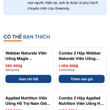
mọi người. Hiện tại, anh là dược sĩ phụ trách
chuyên môn của Greenoly.
Greenoly cam kết cung cấp sản phẩm chính
hãng 100%, có nguồn gốc rõ ràng và an toàn
cho sức khỏe.
📍
Địa chỉ:
36 Đường Số 14, Khu Đô Thị Him
Lam, Phường Tân Hưng
📞
Hotline tư vấn
: 0902 801 311
CÓ THỂ
BẠN THÍCH
🌐
Website:
greenoly.vn
📩
Email:
contact@greenoly.vn
Webber Naturals Viên
- 15%
Combo 2 Hộp Webber
- 23%
Uống Magie
Naturals Viên Uống
Magnesium
Magie Dễ Dàng Hấp
585.000₫
1.050.000₫
Bisglycinate 200mg -
Làm Dịu Nhẹ Cho Hệ
685.000₫
1.370.000₫
Chính Ngạch Canada,
Tiêu Hóa Magnesium
Xem chi tiết
Thêm vào giỏ
Xuất VAT
Bisglycinate 200mg -
Hộp 120 Viên
Applied Nutrition Viên
Combo 2 Hộp Applied
Uống Hỗ Trợ Nam Giới
Nutrition Viên Uống Hỗ
120 viên - Chính Ngạch
Trợ Nam Giới 120 viên