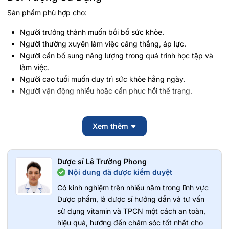
Sản phẩm phù hợp cho:
Người trưởng thành muốn bồi bổ sức khỏe.
Người thường xuyên làm việc căng thẳng, áp lực.
Người cần bổ sung năng lượng trong quá trình học tập và
làm việc.
Người cao tuổi muốn duy trì sức khỏe hằng ngày.
Người vận động nhiều hoặc cần phục hồi thể trạng.
Hướng Dẫn Sử Dụng
Xem thêm
Uống trực tiếp 1 chai 100ml mỗi ngày.
Có thể dùng lạnh để tăng hương vị.
Nên sử dụng vào buổi sáng hoặc đầu giờ chiều.
Dược sĩ Lê Trường Phong
Lắc đều trước khi uống.
Nội dung đã được kiểm duyệt
Lưu ý:
Thực phẩm này không phải là thuốc và không
Có kinh nghiệm trên nhiều năm trong lĩnh vực
có tác dụng thay thế thuốc chữa bệnh. Hiệu quả sử
Dược phẩm, là dược sĩ hướng dẫn và tư vấn
dụng tùy thuộc vào cơ địa từng người. Vui lòng đọc kỹ
sử dụng vitamin và TPCN một cách an toàn,
hướng dẫn sử dụng trên nhãn và tham khảo ý kiến bác
sĩ trước khi dùng.
hiệu quả, hướng đến chăm sóc tốt nhất cho