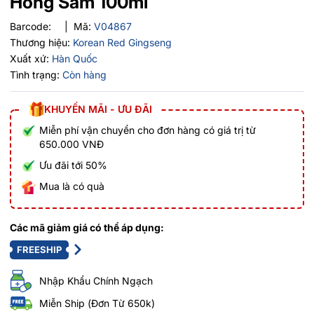
Hồng Sâm 100ml
Barcode:
|
Mã:
V04867
Thương hiệu:
Korean Red Gingseng
Xuất xứ:
Hàn Quốc
Tình trạng:
Còn hàng
KHUYẾN MÃI - ƯU ĐÃI
Miễn phí vận chuyển cho đơn hàng có giá trị từ
650.000 VNĐ
Ưu đãi tới 50%
Mua là có quà
Các mã giảm giá có thể áp dụng:
FREESHIP
Nhập Khẩu Chính Ngạch
Miễn Ship (Đơn Từ 650k)