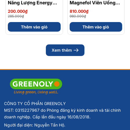
Năng Lượng Energy
Magnefol Viên Uống
Gel Kết Hợp
Magnesium
200.000₫
810.000₫
Carbohydrate Điện Giải
Bisglycinate + Vitamin
285.000₫
980.000₫
56gram 82kcal
nhóm B (Hộp 30 Viên)
Thêm vào giỏ
Thêm vào giỏ
Xem thêm
CÔNG TY CỔ PHẦN GREENOLY
MST: 0315227967 do Phòng đăng ký kinh doanh và tài chính
doanh nghiệp. Cấp lần đầu ngày 16/08/2018.
Người đại diện: Nguyễn Tấn Hộ.