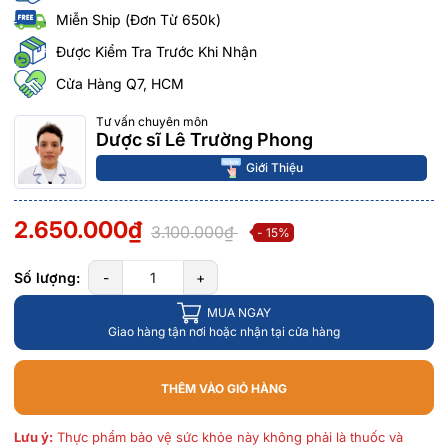
Miễn Ship (Đơn Từ 650k)
Được Kiểm Tra Trước Khi Nhận
Cửa Hàng Q7, HCM
Tư vấn chuyên môn
Dược sĩ Lê Trường Phong
Giới Thiệu
2.650.000₫
3.100.000₫
- 15%
Số lượng:
-
+
MUA NGAY
Giao hàng tận nơi hoặc nhận tại cửa hàng
THÊM VÀO GIỎ HÀNG
Lưu ý:
Thực phẩm bảo vệ sức khỏe này không phải là thuốc và