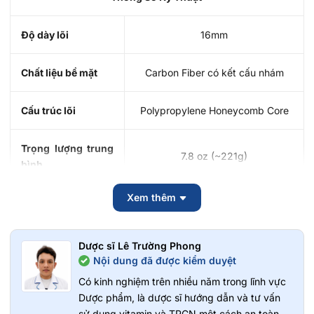
Độ dày lõi
16mm
Chất liệu bề mặt
Carbon Fiber có kết cấu nhám
Cấu trúc lõi
Polypropylene Honeycomb Core
Trọng lượng trung
7.8 oz (~221g)
bình
Xem thêm
Chiều dài vợt
16.4 inch (~41.6cm)
Chiều rộng mặt
Dược sĩ Lê Trường Phong
7.3 inch (~18.5cm)
vợt
Nội dung đã được kiểm duyệt
Có kinh nghiệm trên nhiều năm trong lĩnh vực
Chiều dài tay cầm
5.5 inch (~14cm)
Dược phẩm, là dược sĩ hướng dẫn và tư vấn
sử dụng vitamin và TPCN một cách an toàn,