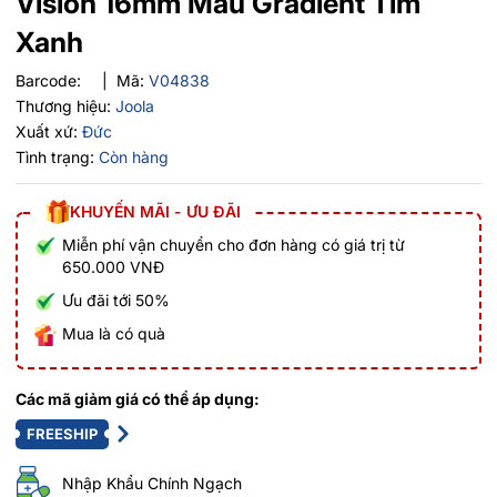
Vision 16mm Màu Gradient Tím
Xanh
Barcode:
|
Mã:
V04838
Thương hiệu:
Joola
Xuất xứ:
Đức
Tình trạng:
Còn hàng
KHUYẾN MÃI - ƯU ĐÃI
Miễn phí vận chuyển cho đơn hàng có giá trị từ
650.000 VNĐ
Ưu đãi tới 50%
Mua là có quà
Các mã giảm giá có thể áp dụng:
FREESHIP
Nhập Khẩu Chính Ngạch