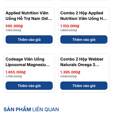
Applied Nutrition Viên
- 48%
Combo 2 Hộp Applied
- 36%
Uống Hỗ Trợ Nam Giới
Nutrition Viên Uống Hỗ
120 viên - Chính Ngạch
Trợ Nam Giới 120 viên
595.000₫
1.150.000₫
Anh Quốc, Bán Chạy
Công Dụng Nổi Bật Của Vợt Joola Vợt
1.150.000₫
1.800.000₫
Pickleball Hyperion Vision 16mm Màu
Thêm vào giỏ
Thêm vào giỏ
Gradient Tím Xanh
Joola Vợt Pickleball Hyperion Vision 16mm được phát triển
nhằm tối ưu:
Codeage Viên Uống
- 8%
Combo 2 Hộp Webber
- 10%
Liposomal Magnesium
Naturals Omega 3
Khả năng kiểm soát bóng và tạo xoáy trong các tình
Magie Glycinate Hữu Cơ
900mg EPA/DHA Và
huống thi đấu thực tế.
1.655.000₫
1.395.000₫
240 Viên - Chính Ngạch
Magnesium
Bề mặt carbon fiber nhám giúp tăng độ bám bóng, hỗ
1.790.000₫
1.545.000₫
Mỹ, Xuất VAT
Bisglycinate 200mg Hỗ
trợ người chơi thực hiện các cú topspin, slice hay dink
Thêm vào giỏ
Thêm vào giỏ
Trợ Tim Mạch, Hệ Tiêu
chính xác hơn.
Hoá - Hộp 120 Viên
Lõi tổ ong Polypropylene dày 16mm giúp giảm rung
chấn khi tiếp xúc bóng, mang lại cảm giác đánh chắc
tay và ổn định.
SẢN PHẨM
LIÊN QUAN
Thiết kế khí động học Hyperion hỗ trợ tăng tốc độ vung