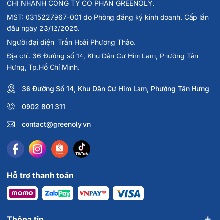
CHI NHÁNH CÔNG TY CỔ PHẦN GREENOLY.
Pickleball Hyperion Vision 16mm Màu
MST: 0315227967-001 do Phòng đăng ký kinh doanh. Cấp lần
Gradient Tím Xanh
đầu ngày 23/12/2025.
Người chơi pickleball từ trình độ trung cấp đến nâng cao.
Người đại diện: Trần Hoài Phương Thảo.
Vận động viên ưu tiên khả năng kiểm soát và tạo xoáy.
Địa chỉ: 36 Đường số 14, Khu Dân Cư Him Lam, Phường Tân
Người thường xuyên tham gia giải đấu phong trào hoặc
Hưng, Tp.Hồ Chí Minh.
chuyên nghiệp.
Người muốn nâng cấp từ các dòng vợt cơ bản sang dòng
36 Đường Số 14, Khu Dân Cư Him Lam, Phường Tân Hưng
vợt hiệu suất cao.
Người chơi yêu thích cảm giác đánh ổn định, hạn chế rung
0902 801 311
chấn khi tiếp xúc bóng.
contact@greenoly.vn
Câu Hỏi Thường Gặp (FAQs)
Joola Vợt Pickleball Hyperion Vision 16mm Màu
Gradient Tím Xanh có được phép thi đấu không?
Hỗ trợ thanh toán
Có. Vợt được chứng nhận USAP và có thể sử dụng trong
các giải đấu pickleball chính thức.
Làm thế nào để bảo quản vợt bền lâu?
Thông tin