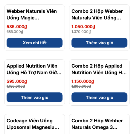
Webber Naturals Viên
- 15%
Combo 2 Hộp Webber
- 23%
Uống Magie
Naturals Viên Uống
Magnesium
Magie Dễ Dàng Hấp
585.000₫
1.050.000₫
Bisglycinate 200mg -
Làm Dịu Nhẹ Cho Hệ
685.000₫
1.370.000₫
Chính Ngạch Canada,
Tiêu Hóa Magnesium
Xem chi tiết
Thêm vào giỏ
Xuất VAT
Bisglycinate 200mg -
Hộp 120 Viên
Applied Nutrition Viên
- 48%
Combo 2 Hộp Applied
- 36%
Uống Hỗ Trợ Nam Giới
Nutrition Viên Uống Hỗ
120 viên - Chính Ngạch
Trợ Nam Giới 120 viên
595.000₫
1.150.000₫
Anh Quốc, Bán Chạy
1.150.000₫
1.800.000₫
Thêm vào giỏ
Thêm vào giỏ
Codeage Viên Uống
- 8%
Combo 2 Hộp Webber
- 10%
Liposomal Magnesium
Naturals Omega 3
Magie Glycinate Hữu Cơ
900mg EPA/DHA Và