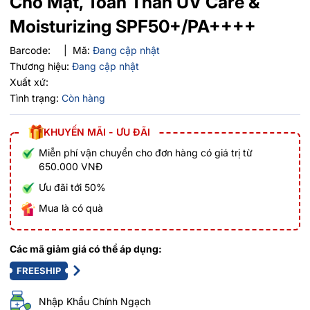
Cho Mặt, Toàn Thân UV Care &
Moisturizing SPF50+/PA++++
Barcode:
|
Mã:
Đang cập nhật
Thương hiệu:
Đang cập nhật
Xuất xứ:
Tình trạng:
Còn hàng
KHUYẾN MÃI - ƯU ĐÃI
Miễn phí vận chuyển cho đơn hàng có giá trị từ
650.000 VNĐ
Ưu đãi tới 50%
Mua là có quà
Các mã giảm giá có thể áp dụng:
FREESHIP
Nhập Khẩu Chính Ngạch