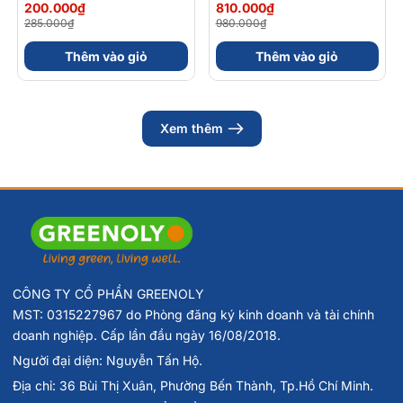
Gel Kết Hợp
Magnesium
200.000₫
810.000₫
Carbohydrate Điện Giải
Bisglycinate + Vitamin
285.000₫
980.000₫
56gram 82kcal
nhóm B (Hộp 30 Viên)
Thêm vào giỏ
Thêm vào giỏ
Xem thêm
CÔNG TY CỔ PHẦN GREENOLY
MST: 0315227967 do Phòng đăng ký kinh doanh và tài chính
doanh nghiệp. Cấp lần đầu ngày 16/08/2018.
Người đại diện: Nguyễn Tấn Hộ.
Địa chỉ: 36 Bùi Thị Xuân, Phường Bến Thành, Tp.Hồ Chí Minh.