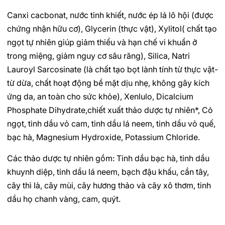
Canxi cacbonat, nước tinh khiết, nước ép lá lô hội (được
chứng nhận hữu cơ), Glycerin (thực vật), Xylitol( chất tạo
ngọt tự nhiên giúp giảm thiểu và hạn chế vi khuẩn ở
trong miệng, giảm nguy cơ sâu răng), Silica, Natri
Lauroyl Sarcosinate (là chất tạo bọt lành tính từ thực vật-
từ dừa, chất hoạt động bề mặt dịu nhẹ, không gây kích
ứng da, an toàn cho sức khỏe), Xenlulo, Dicalcium
Phosphate Dihydrate,chiết xuất thảo dược tự nhiên*, Cỏ
ngọt, tinh dầu vỏ cam, tinh dầu lá neem, tinh dầu vỏ quế,
bạc hà, Magnesium Hydroxide, Potassium Chloride.
Các thảo dược tự nhiên gồm: Tinh dầu bạc hà, tinh dầu
khuynh diệp, tinh dầu lá neem, bạch đậu khấu, cần tây,
cây thì là, cây mùi, cây hương thảo và cây xô thơm, tinh
dầu họ chanh vàng, cam, quýt.