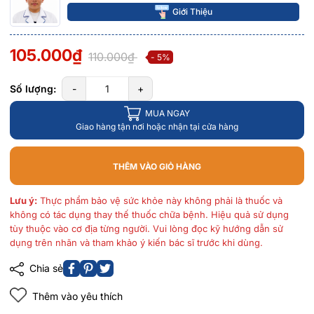
Giới Thiệu
105.000₫
110.000₫
- 5%
Số lượng:
-
+
MUA NGAY
Giao hàng tận nơi hoặc nhận tại cửa hàng
THÊM VÀO GIỎ HÀNG
Lưu ý:
Thực phẩm bảo vệ sức khỏe này không phải là thuốc và
không có tác dụng thay thế thuốc chữa bệnh. Hiệu quả sử dụng
tùy thuộc vào cơ địa từng người. Vui lòng đọc kỹ hướng dẫn sử
dụng trên nhãn và tham khảo ý kiến bác sĩ trước khi dùng.
Chia sẻ
Thêm vào yêu thích