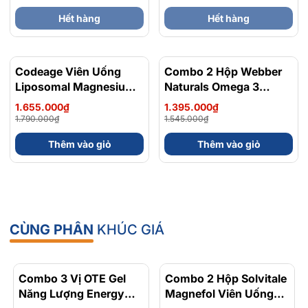
Hết hàng
Hết hàng
Codeage Viên Uống
- 8%
Combo 2 Hộp Webber
- 10%
Liposomal Magnesium
Naturals Omega 3
Magie Glycinate Hữu Cơ
900mg EPA/DHA Và
1.655.000₫
1.395.000₫
240 Viên - Chính Ngạch
Magnesium
1.790.000₫
1.545.000₫
Mỹ, Xuất VAT
Bisglycinate 200mg Hỗ
Thêm vào giỏ
Thêm vào giỏ
Trợ Tim Mạch, Hệ Tiêu
Hoá - Hộp 120 Viên
CÙNG PHÂN
KHÚC GIÁ
Combo 3 Vị OTE Gel
- 30%
Combo 2 Hộp Solvitale
- 17%
Năng Lượng Energy
Magnefol Viên Uống