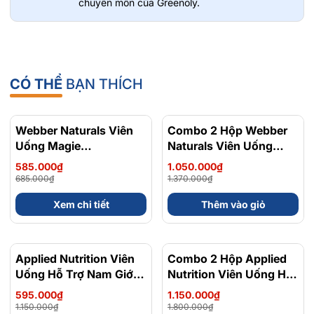
chuyên môn của Greenoly.
CÓ THỂ
BẠN THÍCH
Webber Naturals Viên
- 15%
Combo 2 Hộp Webber
- 23%
Uống Magie
Naturals Viên Uống
Magnesium
Magie Dễ Dàng Hấp
585.000₫
1.050.000₫
Bisglycinate 200mg -
Làm Dịu Nhẹ Cho Hệ
685.000₫
1.370.000₫
Chính Ngạch Canada,
Tiêu Hóa Magnesium
Xem chi tiết
Thêm vào giỏ
Xuất VAT
Bisglycinate 200mg -
Hộp 120 Viên
Applied Nutrition Viên
Combo 2 Hộp Applied
Uống Hỗ Trợ Nam Giới
Nutrition Viên Uống Hỗ
120 viên - Chính Ngạch
Trợ Nam Giới 120 viên
595.000₫
1.150.000₫
Anh Quốc, Bán Chạy
1.150.000₫
1.800.000₫