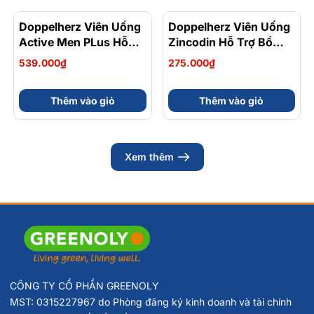
Doppelherz Viên Uống
Doppelherz Viên Uống
Active Men PLus Hỗ
Zincodin Hỗ Trợ Bổ
Trợ Tăng Cường Sức
Sung Kẽm, Tăng
539.000₫
275.000₫
Khỏe Sinh Lý Nam Hộp
Cường Sức Đề Kháng
30 Viên
Hộp 30 Viên
Thêm vào giỏ
Thêm vào giỏ
Xem thêm
CÔNG TY CỔ PHẦN GREENOLY
MST: 0315227967 do Phòng đăng ký kinh doanh và tài chính