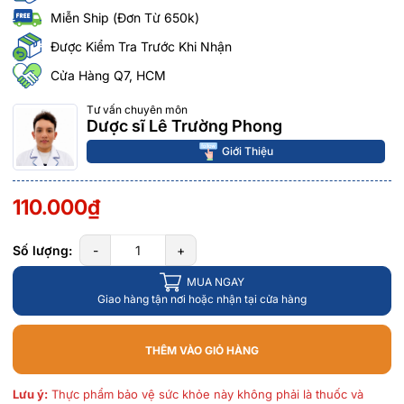
Miễn Ship (Đơn Từ 650k)
Được Kiểm Tra Trước Khi Nhận
Cửa Hàng Q7, HCM
Tư vấn chuyên môn
Dược sĩ Lê Trường Phong
Giới Thiệu
110.000₫
Số lượng:
-
+
MUA NGAY
Giao hàng tận nơi hoặc nhận tại cửa hàng
THÊM VÀO GIỎ HÀNG
Lưu ý:
Thực phẩm bảo vệ sức khỏe này không phải là thuốc và