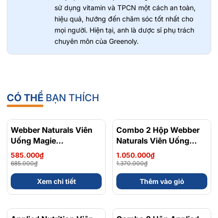
sử dụng vitamin và TPCN một cách an toàn,
hiệu quả, hướng đến chăm sóc tốt nhất cho
mọi người. Hiện tại, anh là dược sĩ phụ trách
chuyên môn của Greenoly.
CÓ THỂ
BẠN THÍCH
Webber Naturals Viên
- 15%
Combo 2 Hộp Webber
- 23%
Uống Magie
Naturals Viên Uống
Magnesium
Magie Dễ Dàng Hấp
585.000₫
1.050.000₫
Bisglycinate 200mg -
Làm Dịu Nhẹ Cho Hệ
685.000₫
1.370.000₫
Chính Ngạch Canada,
Tiêu Hóa Magnesium
Xem chi tiết
Thêm vào giỏ
Xuất VAT
Bisglycinate 200mg -
Hộp 120 Viên
- 48%
- 36%