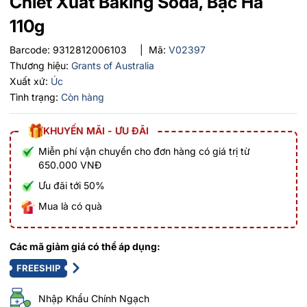
Chiết Xuất Baking Soda, Bạc Hà
110g
Barcode:
9312812006103
|
Mã:
V02397
Thương hiệu:
Grants of Australia
Xuất xứ:
Úc
Tình trạng:
Còn hàng
KHUYẾN MÃI - ƯU ĐÃI
Miễn phí vận chuyển cho đơn hàng có giá trị từ
650.000 VNĐ
Ưu đãi tới 50%
Mua là có quà
Các mã giảm giá có thể áp dụng:
FREESHIP
Nhập Khẩu Chính Ngạch