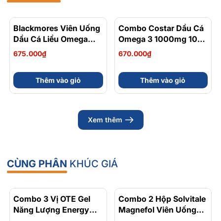
Blackmores Viên Uống
Combo Costar Dầu Cá
Dầu Cá Liều Omega
Omega 3 1000mg 100
Gấp 2 Lần Double High
Viên, Sụn Cá Mập Blue
675.000₫
670.000₫
Strength Fish Oil 90
Shark Cartilage 750mg
Viên
120 Viên
Thêm vào giỏ
Thêm vào giỏ
Thành phần
Fish oil – natural: 1000mg
Xem thêm
Equiv Omega-3 marine triglycerides: 300mg
As Eicosapentaenoic acid (EPA): 180mg
CÙNG PHÂN
KHÚC GIÁ
& Docosahexaenoic acid (DHA): 120mg
Combo 3 Vị OTE Gel
- 30%
Combo 2 Hộp Solvitale
- 17%
Đối tượng sử dụng
Năng Lượng Energy
Magnefol Viên Uống
Gel Kết Hợp
Magnesium