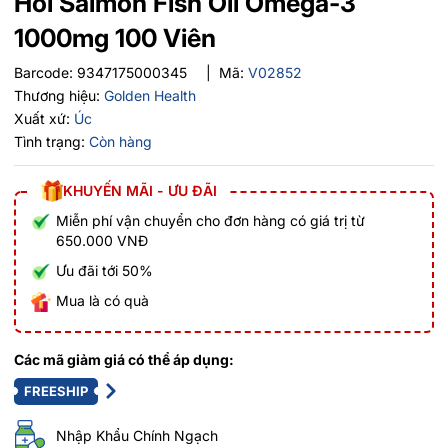
Hồi Salmon Fish Oil Omega-3
1000mg 100 Viên
Barcode:
9347175000345
|
Mã:
V02852
Thương hiệu:
Golden Health
Xuất xứ:
Úc
Tình trạng:
Còn hàng
KHUYẾN MÃI - ƯU ĐÃI
Miễn phí vận chuyển cho đơn hàng có giá trị từ
650.000 VNĐ
Ưu đãi tới 50%
Mua là có quà
Các mã giảm giá có thể áp dụng:
FREESHIP
Nhập Khẩu Chính Ngạch