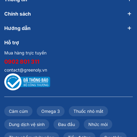
tác dụng thay thế t.h.u.ố.c chữa bệnh, hiệu quả sử dụng
sản phẩm tùy thuộc cơ địa của từng người. Những bạn
Chính sách
bệnh tim, huyết áp, hay phụ nữ có thai hoặc đang cho
con bú nên tư vấn ý kiến bác sĩ trước khi sử dụng.
Hướng dẫn
Hỗ trợ
Mua hàng trực tuyến
0902 801 311
contact@greenoly.vn
Cảm cúm
Omega 3
Thuốc nhỏ mắt
Dung dịch vệ sinh
Đau đầu
Nhức mỏi