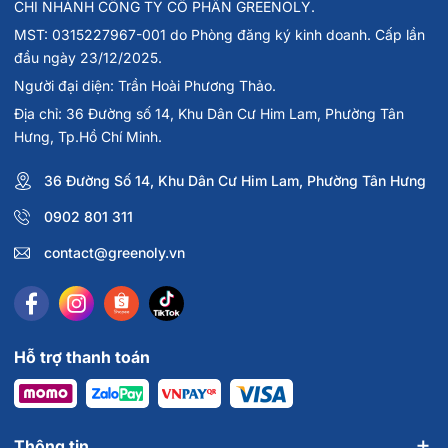
CHI NHÁNH CÔNG TY CỔ PHẦN GREENOLY.
ý kiến bác sĩ và có chỉ dẫn cụ thể trước khi dùng.
MST: 0315227967-001 do Phòng đăng ký kinh doanh. Cấp lần
đầu ngày 23/12/2025.
Hướng dẫn bảo quản
Người đại diện: Trần Hoài Phương Thảo.
Bảo quản ở nơi khô ráo, thoáng mát, tránh ánh nắng trực
Địa chỉ: 36 Đường số 14, Khu Dân Cư Him Lam, Phường Tân
tiếp.
Hưng, Tp.Hồ Chí Minh.
Mua chính hãng ở đâu?
36 Đường Số 14, Khu Dân Cư Him Lam, Phường Tân Hưng
Greenoly cam kết cung cấp các thực phẩm chức năng
0902 801 311
và làm đẹp chính hãng của các nhãn hàng uy tín trên thế
contact@greenoly.vn
giới, bạn có thể đặt hàng bằng cách:
- Thêm vào giỏ hàng hoặc Mua ngay trên trang thông tin
sản phẩm.
Hỗ trợ thanh toán
- Gọi điện thoại hoặc nhắn tin qua Zalo:
089 9098 911
Lưu ý: Thực phẩm này không phải là t.h.u.ố.c, không có
Thông tin