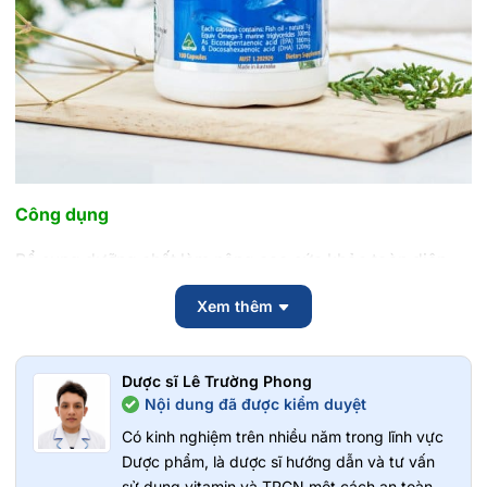
Công dụng
Bổ sung dưỡng chất làm nâng cao sức khỏe toàn diện
cho cơ thể.
Xem thêm
Cung cấp chất dinh dưỡng cần thiết cho sự phát triển
của não bộ, tăng cường trí nhớ, đặc biệt là việc phát triển
Dược sĩ Lê Trường Phong
trí não của trẻ.
Nội dung đã được kiểm duyệt
Có kinh nghiệm trên nhiều năm trong lĩnh vực
Cung cấp dưỡng chất giúp đôi mắt sáng khỏe, ngăn
Dược phẩm, là dược sĩ hướng dẫn và tư vấn
ngừa các bệnh về mắt, cải thiện thị lực
sử dụng vitamin và TPCN một cách an toàn,