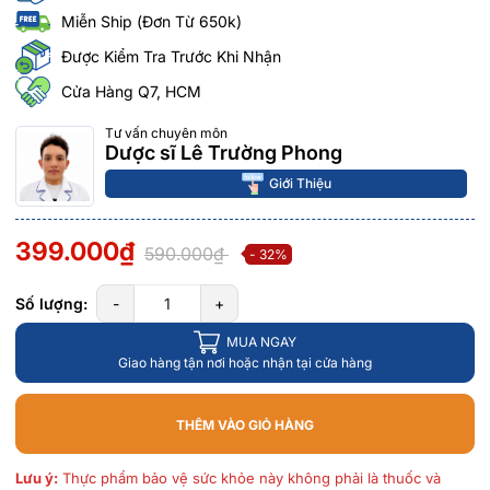
Miễn Ship (Đơn Từ 650k)
Được Kiểm Tra Trước Khi Nhận
Cửa Hàng Q7, HCM
Tư vấn chuyên môn
Dược sĩ Lê Trường Phong
Giới Thiệu
399.000₫
590.000₫
- 32%
Số lượng:
-
+
MUA NGAY
Giao hàng tận nơi hoặc nhận tại cửa hàng
THÊM VÀO GIỎ HÀNG
Lưu ý:
Thực phẩm bảo vệ sức khỏe này không phải là thuốc và