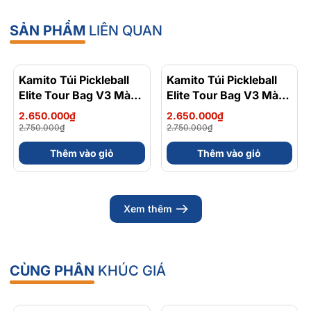
SẢN PHẨM
LIÊN QUAN
Kamito Túi Pickleball
- 4%
Kamito Túi Pickleball
- 4%
Elite Tour Bag V3 Màu
Elite Tour Bag V3 Màu
Xanh Bạc Hà
Nâu Đất
2.650.000₫
2.650.000₫
2.750.000₫
2.750.000₫
Thêm vào giỏ
Thêm vào giỏ
Xem thêm
CÙNG PHÂN
KHÚC GIÁ