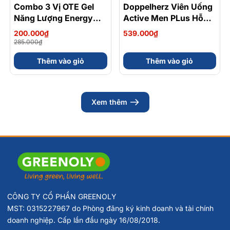
Combo 3 Vị OTE Gel
- 30%
Doppelherz Viên Uống
Năng Lượng Energy
Active Men PLus Hỗ
Gel Kết Hợp
Trợ Tăng Cường Sức
200.000₫
539.000₫
Carbohydrate Điện Giải
Khỏe Sinh Lý Nam Hộp
285.000₫
56gram 82kcal
30 Viên
Thêm vào giỏ
Thêm vào giỏ
Xem thêm
CÔNG TY CỔ PHẦN GREENOLY
MST: 0315227967 do Phòng đăng ký kinh doanh và tài chính
doanh nghiệp. Cấp lần đầu ngày 16/08/2018.