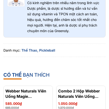
Smoke Lens:
Có kinh nghiệm trên nhiều năm trong lĩnh vực
Thích hợp cho thời tiết nắng gắt, giúp giảm
cường độ ánh sáng
Dược phẩm, là dược sĩ hướng dẫn và tư vấn
Amber Lens:
sử dụng vitamin và TPCN một cách an toàn,
Hỗ trợ cải thiện độ tương phản trong môi
trường thiếu sáng
hiệu quả, hướng đến chăm sóc tốt nhất cho
mọi người. Hiện tại, anh là dược sĩ phụ trách
Đạt Tiêu Chuẩn An Toàn Thể Thao Quốc Tế
chuyên môn của Greenoly.
Gearbox Vision Eyewear được thiết kế chú trọng đến yếu tố an
toàn cho người chơi. Kính đạt chuẩn chống va đập ASTM F803-
11 – tiêu chuẩn dành cho kính bảo hộ thể thao chuyên dụng.
Danh mục:
Thể Thao,
Pickleball
Ngoài ra, sản phẩm còn sở hữu khả năng chống tia UV400 giúp
bảo vệ mắt hiệu quả khi chơi ngoài trời.
Greenoly cam kết cung cấp sản phẩm chính hãng 100%, có
nguồn gốc rõ ràng và an toàn cho sức khỏe.
CÓ THỂ
BẠN THÍCH
📍
Địa chỉ
:
Số 36 Đường số 14 KĐT Him Lam Phường Tân Hưng
( Quận 7 cũ ) Thành phố Hồ Chí Minh
Webber Naturals Viên
- 15%
Combo 2 Hộp Webber
- 23%
📞
Hotline tư vấn
: 0902 801 311
Uống Magie
Naturals Viên Uống
🌐
Website
:
greenoly.vn
Magnesium
Magie Dễ Dàng Hấp
585.000₫
1.050.000₫
Bisglycinate 200mg -
Làm Dịu Nhẹ Cho Hệ
685.000₫
1.370.000₫