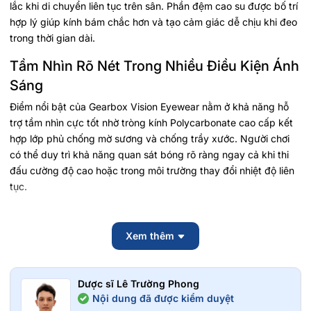
lắc khi di chuyển liên tục trên sân. Phần đệm cao su được bố trí
hợp lý giúp kính bám chắc hơn và tạo cảm giác dễ chịu khi đeo
trong thời gian dài.
Tầm Nhìn Rõ Nét Trong Nhiều Điều Kiện Ánh
Sáng
Điểm nổi bật của Gearbox Vision Eyewear nằm ở khả năng hỗ
trợ tầm nhìn cực tốt nhờ tròng kính Polycarbonate cao cấp kết
hợp lớp phủ chống mờ sương và chống trầy xước. Người chơi
có thể duy trì khả năng quan sát bóng rõ ràng ngay cả khi thi
đấu cường độ cao hoặc trong môi trường thay đổi nhiệt độ liên
tục.
Sản phẩm hiện có
4 phiên bản màu kính
phù hợp với từng điều
kiện sử dụng:
Xem thêm
Clear Lens:
Phù hợp chơi trong nhà hoặc môi trường ánh
sáng tiêu chuẩn
Dược sĩ Lê Trường Phong
Blue Lens:
Hỗ trợ giảm chói, tăng độ rõ trong điều kiện ánh
Nội dung đã được kiểm duyệt
sáng mạnh hoặc chơi ngoài trời