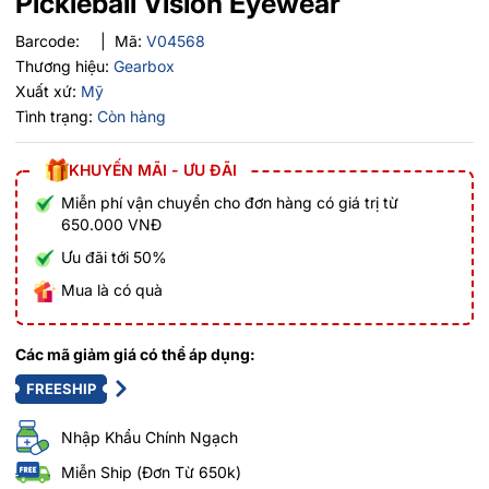
Pickleball Vision Eyewear
Barcode:
|
Mã:
V04568
Thương hiệu:
Gearbox
Xuất xứ:
Mỹ
Tình trạng:
Còn hàng
KHUYẾN MÃI - ƯU ĐÃI
Miễn phí vận chuyển cho đơn hàng có giá trị từ
650.000 VNĐ
Ưu đãi tới 50%
Mua là có quà
Các mã giảm giá có thể áp dụng:
FREESHIP
Nhập Khẩu Chính Ngạch
Miễn Ship (Đơn Từ 650k)