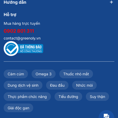
Hướng dẫn
sản phẩm tùy thuộc cơ địa của từng người. Những bạn
bệnh tim, huyết áp, hay phụ nữ có thai hoặc đang cho
Hỗ trợ
con bú nên tư vấn ý kiến bác sĩ trước khi sử dụng.
Mua hàng trực tuyến
0902 801 311
contact@greenoly.vn
Cảm cúm
Omega 3
Thuốc nhỏ mắt
Dung dịch vệ sinh
Đau đầu
Nhức mỏi
Thực phẩm chức năng
Tiểu đường
Suy thận
Giải độc gan