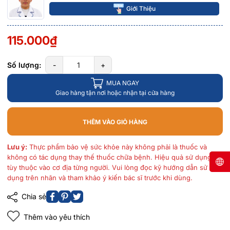
Giới Thiệu
115.000₫
Số lượng:
-
+
MUA NGAY
Giao hàng tận nơi hoặc nhận tại cửa hàng
THÊM VÀO GIỎ HÀNG
Lưu ý:
Thực phẩm bảo vệ sức khỏe này không phải là thuốc và
không có tác dụng thay thế thuốc chữa bệnh. Hiệu quả sử dụng
tùy thuộc vào cơ địa từng người. Vui lòng đọc kỹ hướng dẫn sử
dụng trên nhãn và tham khảo ý kiến bác sĩ trước khi dùng.
Chia sẻ
Thêm vào yêu thích