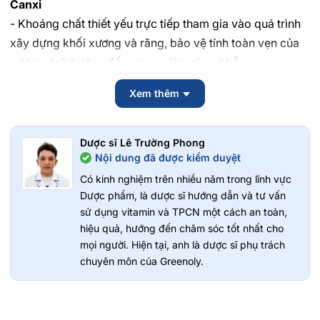
Canxi
- Khoáng chất thiết yếu trực tiếp tham gia vào quá trình
xây dựng khối xương và răng, bảo vệ tính toàn vẹn của
xương, ảnh hưởng đến sự co giãn của cơ bắp.
- Canxi góp phần vào quá trình đông máu bình thường
Xem thêm
và giúp tim hoạt động tốt hơn. Tham gia vào các quá
trình tăng trưởng và củng cố các tế bào mô liên kết. Bên
cạnh đó còn cải thiện sức đề kháng, giảm nguy cơ dị
Dược sĩ Lê Trường Phong
ứng và tăng cường hoạt động miễn dịch.
Nội dung đã được kiểm duyệt
- Thiếu canxi buộc cơ thể phải nạp lại từ xương và dẫn
Có kinh nghiệm trên nhiều năm trong lĩnh vực
Dược phẩm, là dược sĩ hướng dẫn và tư vấn
đến loãng xương, xương dễ gãy. Điều này cũng ảnh
sử dụng vitamin và TPCN một cách an toàn,
hưởng đến các hệ thống và các cơ quan nơi canxi có liên
hiệu quả, hướng đến chăm sóc tốt nhất cho
quan trực tiếp.
mọi người. Hiện tại, anh là dược sĩ phụ trách
chuyên môn của Greenoly.
Vitamin D3
- Nguồn dinh dưỡng không thể thiếu để cơ thể tăng
cường hấp thu canxi. Dù có bổ sung canxi nhiều thế nào