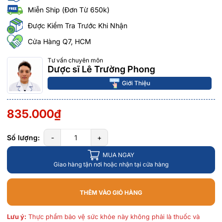
Miễn Ship (Đơn Từ 650k)
Được Kiểm Tra Trước Khi Nhận
Cửa Hàng Q7, HCM
Tư vấn chuyên môn
Dược sĩ Lê Trường Phong
Giới Thiệu
835.000₫
Số lượng:
-
+
MUA NGAY
Giao hàng tận nơi hoặc nhận tại cửa hàng
THÊM VÀO GIỎ HÀNG
Lưu ý:
Thực phẩm bảo vệ sức khỏe này không phải là thuốc và