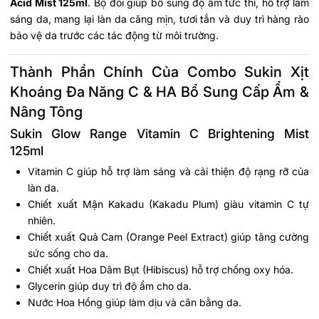
Acid Mist 125ml
. Bộ đôi giúp bổ sung độ ẩm tức thì, hỗ trợ làm
sáng da, mang lại làn da căng mịn, tươi tắn và duy trì hàng rào
bảo vệ da trước các tác động từ môi trường.
Thành Phần Chính Của Combo Sukin Xịt
Khoáng Đa Năng C & HA Bổ Sung Cấp Ẩm &
Nâng Tông
Sukin Glow Range Vitamin C Brightening Mist
125ml
Vitamin C giúp hỗ trợ làm sáng và cải thiện độ rạng rỡ của
làn da.
Chiết xuất Mận Kakadu (Kakadu Plum) giàu vitamin C tự
nhiên.
Chiết xuất Quả Cam (Orange Peel Extract) giúp tăng cường
sức sống cho da.
Chiết xuất Hoa Dâm Bụt (Hibiscus) hỗ trợ chống oxy hóa.
Glycerin giúp duy trì độ ẩm cho da.
Nước Hoa Hồng giúp làm dịu và cân bằng da.