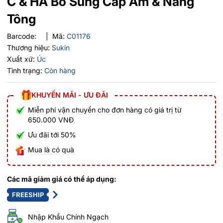
C & HA Bổ Sung Cấp Ẩm & Nâng
Tông
Barcode:
|
Mã:
C01176
Thương hiệu:
Sukin
Xuất xứ:
Úc
Tình trạng:
Còn hàng
KHUYẾN MÃI - ƯU ĐÃI
Miễn phí vận chuyển cho đơn hàng có giá trị từ
650.000 VNĐ
Ưu đãi tới 50%
Mua là có quà
Các mã giảm giá có thể áp dụng:
FREESHIP
Nhập Khẩu Chính Ngạch