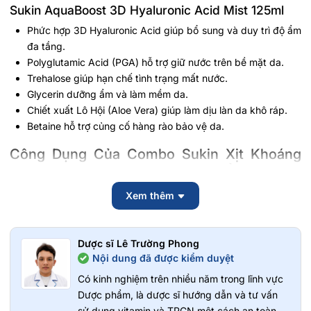
Sukin AquaBoost 3D Hyaluronic Acid Mist 125ml
Phức hợp 3D Hyaluronic Acid giúp bổ sung và duy trì độ ẩm
đa tầng.
Polyglutamic Acid (PGA) hỗ trợ giữ nước trên bề mặt da.
Trehalose giúp hạn chế tình trạng mất nước.
Glycerin dưỡng ẩm và làm mềm da.
Chiết xuất Lô Hội (Aloe Vera) giúp làm dịu làn da khô ráp.
Betaine hỗ trợ củng cố hàng rào bảo vệ da.
Công Dụng Của Combo Sukin Xịt Khoáng
Đa Năng C & HA Bổ Sung Cấp Ẩm & Nâng
Tông
Xem thêm
Hỗ trợ cấp ẩm tức thì cho da khô, mất nước.
Giúp duy trì độ ẩm lâu hơn nhờ phức hợp 3D Hyaluronic
Dược sĩ Lê Trường Phong
Acid.
Nội dung đã được kiểm duyệt
Hỗ trợ làm sáng và cải thiện vẻ rạng rỡ của làn da nhờ
Vitamin C.
Có kinh nghiệm trên nhiều năm trong lĩnh vực
Giúp làm dịu da sau khi tiếp xúc với nắng nóng hoặc môi
Dược phẩm, là dược sĩ hướng dẫn và tư vấn
trường điều hòa.
sử dụng vitamin và TPCN một cách an toàn,