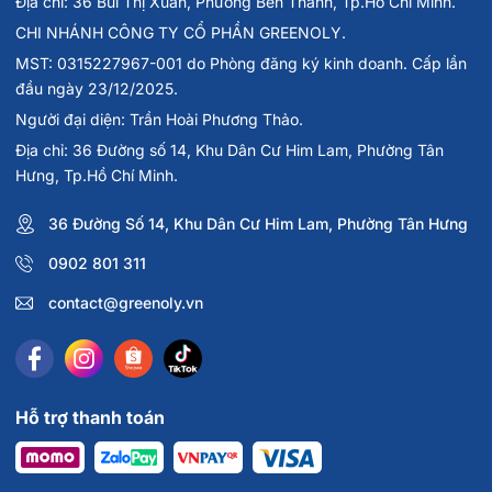
📍
Địa chỉ:
36 Đường Số 14, Khu Đô Thị Him Lam,
Địa chỉ: 36 Bùi Thị Xuân, Phường Bến Thành, Tp.Hồ Chí Minh.
Phường Tân Hưng
CHI NHÁNH CÔNG TY CỔ PHẦN GREENOLY.
📞
Hotline tư vấn
: 0902 801 311
MST: 0315227967-001 do Phòng đăng ký kinh doanh. Cấp lần
đầu ngày 23/12/2025.
🌐
Website:
greenoly.vn
📩
Email:
contact@greenoly.vn
Người đại diện: Trần Hoài Phương Thảo.
Địa chỉ: 36 Đường số 14, Khu Dân Cư Him Lam, Phường Tân
Hưng, Tp.Hồ Chí Minh.
36 Đường Số 14, Khu Dân Cư Him Lam, Phường Tân Hưng
0902 801 311
contact@greenoly.vn
Hỗ trợ thanh toán