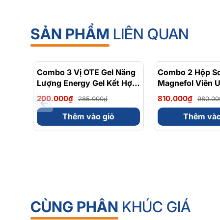
SẢN PHẨM
LIÊN QUAN
Combo 3 Vị OTE Gel Năng
- 30%
Combo 2 Hộp Sol
Lượng Energy Gel Kết Hợp
Magnefol Viên 
Carbohydrate Điện Giải
Magnesium Bisg
200.000₫
810.000₫
285.000₫
980.00
56gram 82kcal
Vitamin nhóm B
Viên)
Thêm vào giỏ
Thêm vào
CÙNG PHÂN
KHÚC GIÁ