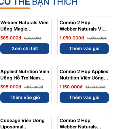
CÓ THỂ
BẠN THÍCH
Webber Naturals Viên
- 15%
Combo 2 Hộp
- 23%
Uống Magie
Webber Naturals Viên
Magnesium
Uống Magie Dễ Dàng
585.000₫
1.050.000₫
685.000₫
1.370.000₫
Bisglycinate 200mg -
Hấp Làm Dịu Nhẹ Cho
Chính Ngạch Canada,
Hệ Tiêu Hóa
Xem chi tiết
Thêm vào giỏ
Xuất VAT
Magnesium
Bisglycinate 200mg -
Hộp 120 Viên
Applied Nutrition Viên
- 48%
Combo 2 Hộp Applied
- 36%
Uống Hỗ Trợ Nam
Nutrition Viên Uống
Giới 120 viên - Chính
Hỗ Trợ Nam Giới 120
595.000₫
1.150.000₫
1.150.000₫
1.800.000₫
Ngạch Anh Quốc, Bán
viên
Chạy
Thêm vào giỏ
Thêm vào giỏ
Codeage Viên Uống
- 8%
Combo 2 Hộp
- 10%
Liposomal
Webber Naturals