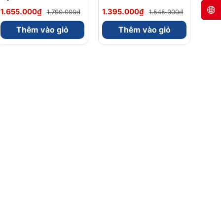
Magnesium Magie
Omega 3 900mg
1.655.000₫
1.395.000₫
1.790.000₫
1.545.000₫
Glycinate Hữu Cơ
EPA/DHA Và
240 Viên - Chính
Magnesium
Thêm vào giỏ
Thêm vào giỏ
Ngạch Mỹ, Xuất VAT
Bisglycinate 200mg
Hỗ Trợ Tim Mạch, Hệ
Tiêu Hoá - Hộp 120
Viên