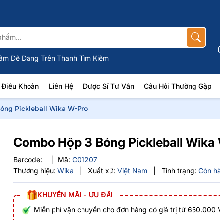
ẩm Dễ Dàng Trên Thanh Tìm Kiếm
Điều Khoản
Liên Hệ
Dược Sĩ Tư Vấn
Câu Hỏi Thường Gặp
óng Pickleball Wika W-Pro
Combo Hộp 3 Bóng Pickleball Wika
Barcode:
|
Mã:
C01207
Thương hiệu:
Wika
|
Xuất xứ:
Việt Nam
|
Tình trạng:
Còn h
KHUYẾN MÃI - ƯU ĐÃI
Miễn phí vận chuyển cho đơn hàng có giá trị từ 650.000