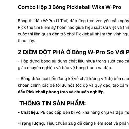
Combo Hộp 3 Bóng Pickleball Wika W-Pro
Bóng thi đấu W-Pro (1 Trái) đáp ứng trọn vẹn yêu cầu ngà
Pick thủ tìm kiếm sự hoàn hảo giữa hiệu suất ưu việt và thiế
cuộc thi liên quan đến trò chơi Pickleball nhằm tôn vinh ng
thao này.
2 ĐIỂM ĐỘT PHÁ Ở Bóng W-P
ro So Với 
- Hộp đựng bóng sử dụng chất liệu nhựa trong suốt cao cấ
giác chuyên nghiệp và bảo vệ bóng tránh va đập.
- Bóng được cải tiến đáng kể về chất lượng với độ bền cao
khoan chính xác để tối ưu hóa tốc độ và quỹ đạo, tạo cảm
đấu Pickleball phong trào và chuyên nghiệp.
THÔNG TIN SẢN PHẨM:
- Chất liệu:
PE cao cấp bền bỉ với khả năng chịu va đập mạ
-Trọng lượng:
Tiêu chuẩn 26g dễ dàng kiểm soát và phản