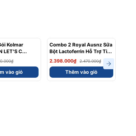
ói Kolmar
- 20%
Combo 2 Royal Ausnz Sữa
- 3%
Comb
 LET’S C
Bột Lactoferrin Hỗ Trợ Tiêu
Gel 
Hóa, Tăng Cường Miễn
Caffe
2.398.000₫
280.
0.000₫
2.470.000₫
Dịch
Gói 
Bifidobacteriumanimalis
m vào giỏ
Thêm vào giỏ
(Bb-12) 50 Gói x 2g