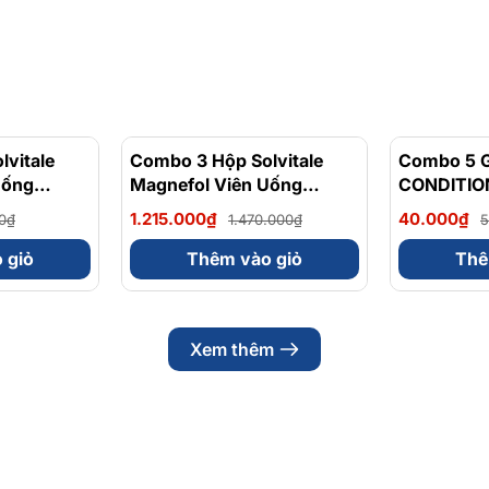
vitale
- 17%
Combo 3 Hộp Solvitale
- 17%
Combo 5 G
Uống
Magnefol Viên Uống
CONDITION
lycinate +
Magnesium Bisglycinate +
FAMILY
1.215.000₫
40.000₫
0₫
1.470.000₫
5
 (Hộp 30
Vitamin nhóm B (Hộp 30
Viên)
 giỏ
Thêm vào giỏ
Thê
Xem thêm