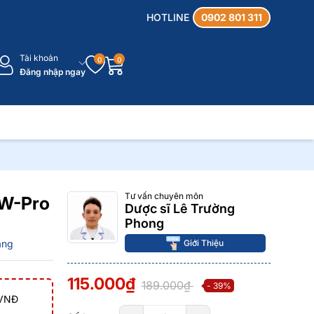
HOTLINE
0902 801 311
Tài khoản
0
0
Đăng nhập ngay
Tư vấn chuyên môn
 W-Pro
Dược sĩ Lê Trường
Phong
àng
Giới Thiệu
115.000₫
189.000₫
- 39%
 VNĐ