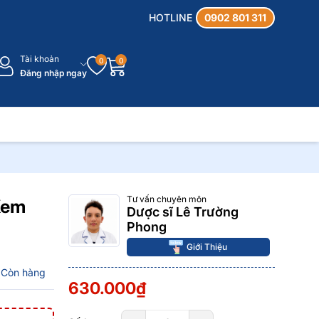
HOTLINE
0902 801 311
Tài khoản
0
0
Đăng nhập ngay
Tư vấn chuyên môn
Kem
Dược sĩ Lê Trường
Phong
Giới Thiệu
Còn hàng
630.000₫