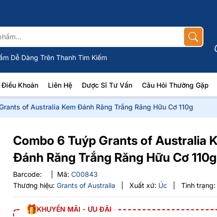
ẩm Dễ Dàng Trên Thanh Tìm Kiếm
Điều Khoản
Liên Hệ
Dược Sĩ Tư Vấn
Câu Hỏi Thường Gặp
rants of Australia Kem Đánh Răng Trắng Răng Hữu Cơ 110g
Combo 6 Tuýp Grants of Australia 
Đánh Răng Trắng Răng Hữu Cơ 110g
Barcode:
|
Mã:
C00843
Thương hiệu:
Grants of Australia
|
Xuất xứ:
Úc
|
Tình trạng:
KHUYẾN MÃI - ƯU ĐÃI