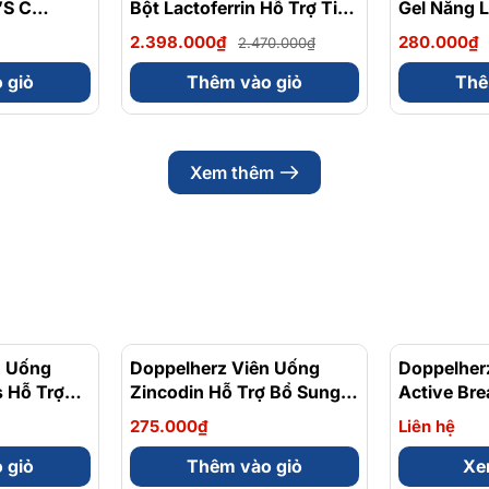
’S C
Bột Lactoferrin Hỗ Trợ Tiêu
Gel Năng 
Hóa, Tăng Cường Miễn
Caffein Vị
2.398.000₫
280.000₫
2.470.000₫
Dịch
Gói 32 Ga
Bifidobacteriumanimalis
 giỏ
Thêm vào giỏ
Thê
(Bb-12) 50 Gói x 2g
Xem thêm
n Uống
Doppelherz Viên Uống
Doppelher
 Hỗ Trợ
Zincodin Hỗ Trợ Bổ Sung
Active Bre
c Khỏe
Kẽm, Tăng Cường Sức Đề
Cường Chứ
275.000₫
Liên hệ
p 30 Viên
Kháng Hộp 30 Viên
Hộp 30 Vi
 giỏ
Thêm vào giỏ
Xem