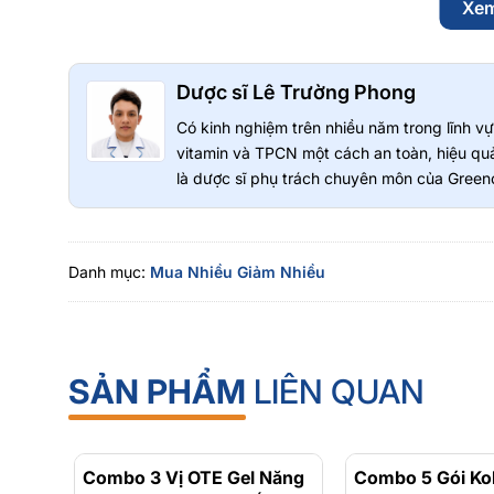
Xe
Hướng dẫn bảo quản
Bảo quản ở nơi khô ráo, thoáng mát, tránh ánh nắng t
Dược sĩ Lê Trường Phong
Có kinh nghiệm trên nhiều năm trong lĩnh 
Lưu ý:
Thực phẩm bảo vệ sức khỏe này không phải là thuố
vitamin và TPCN một cách an toàn, hiệu quả
dụng tùy thuộc vào cơ địa từng người. Vui lòng đọc kỹ hư
là dược sĩ phụ trách chuyên môn của Greeno
dùng.
Greenoly cam kết cung cấp sản phẩm chính hãng 
Danh mục:
Mua Nhiều Giảm Nhiều
📍
Địa chỉ:
36 Đường Số 14, Khu Đô Thị Him Lam, P
📞
Hotline tư vấn
: 0902 801 311
🌐
Website:
greenoly.vn
📩
Email:
contact@greenoly.vn
SẢN PHẨM
LIÊN QUAN
Combo 3 Vị OTE Gel Năng
- 30%
Combo 5 Gói Ko