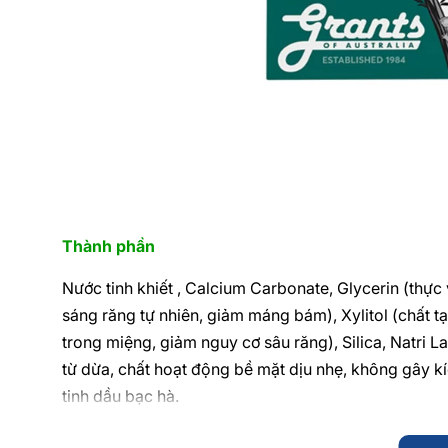
Thành phần
Nước tinh khiết , Calcium Carbonate, Glycerin (thực
sáng răng tự nhiên, giảm máng bám), Xylitol (chất tạ
trong miệng, giảm nguy cơ sâu răng), Silica, Natri Lau
từ dừa, chất hoạt động bề mặt dịu nhẹ, không gây kí
tinh dầu bạc hà.
Chứa khoáng chất: Canxi, Kali, Phốt pho, Magie, Natr