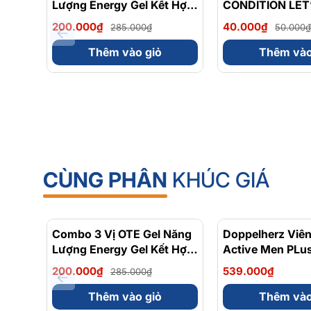
Lượng Energy Gel Kết Hợp
CONDITION LET
Carbohydrate Điện Giải
FAMILY
200.000₫
40.000₫
285.000₫
50.000₫
56gram 82kcal
Thêm vào giỏ
Thêm vào
CÙNG PHÂN
KHÚC GIÁ
Combo 3 Vị OTE Gel Năng
- 30%
Doppelherz Viê
Lượng Energy Gel Kết Hợp
Active Men PLus
Carbohydrate Điện Giải
Tăng Cường Sứ
200.000₫
539.000₫
285.000₫
56gram 82kcal
Sinh Lý Nam Hộ
Thêm vào giỏ
Thêm vào