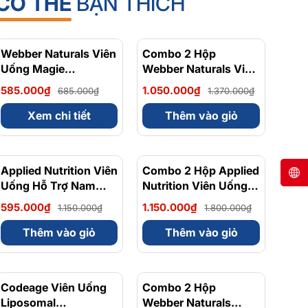
CÓ THỂ
BẠN THÍCH
Webber Naturals Viên
- 15%
Combo 2 Hộp
- 23%
Uống Magie
Webber Naturals Viên
Magnesium
Uống Magie Dễ Dàng
585.000₫
1.050.000₫
685.000₫
1.370.000₫
Bisglycinate 200mg -
Hấp Làm Dịu Nhẹ Cho
Chính Ngạch Canada,
Hệ Tiêu Hóa
Xem chi tiết
Thêm vào giỏ
Xuất VAT
Magnesium
Bisglycinate 200mg -
Hộp 120 Viên
Applied Nutrition Viên
- 48%
Combo 2 Hộp Applied
- 36%
Uống Hỗ Trợ Nam
Nutrition Viên Uống
Giới 120 viên - Chính
Hỗ Trợ Nam Giới 120
595.000₫
1.150.000₫
1.150.000₫
1.800.000₫
Ngạch Anh Quốc, Bán
viên
Chạy
Thêm vào giỏ
Thêm vào giỏ
Codeage Viên Uống
- 8%
Combo 2 Hộp
- 10%
Liposomal
Webber Naturals