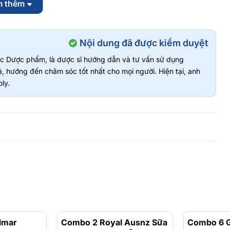
m thêm
rực tiếp.
Nội dung đã được kiểm duyệt
vực Dược phẩm, là dược sĩ hướng dẫn và tư vấn sử dụng
c và không có tác dụng thay thế thuốc chữa bệnh. Hiệu quả sử
, hướng đến chăm sóc tốt nhất cho mọi người. Hiện tại, anh
ớng dẫn sử dụng trên nhãn và tham khảo ý kiến bác sĩ trước khi
ly.
100%, có nguồn gốc rõ ràng và an toàn cho sức khỏe.
hường Tân Hưng
lmar
- 20%
Combo 2 Royal Ausnz Sữa
- 3%
Combo 6 G