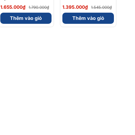
Magnesium Magie
Omega 3 900mg
1.655.000₫
1.395.000₫
1.790.000₫
1.545.000₫
Glycinate Hữu Cơ
EPA/DHA Và
240 Viên - Chính
Magnesium
Thêm vào giỏ
Thêm vào giỏ
Ngạch Mỹ, Xuất VAT
Bisglycinate 200mg
Hỗ Trợ Tim Mạch, Hệ
Tiêu Hoá - Hộp 120
Viên