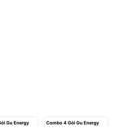
ói Gu Energy
- 38%
Combo 4 Gói Gu Energy
- 38%
Comb