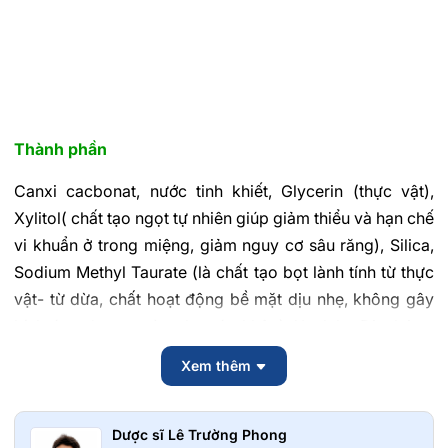
Thành phần
Canxi cacbonat, nước tinh khiết, Glycerin (thực vật),
Xylitol( chất tạo ngọt tự nhiên giúp giảm thiểu và hạn chế
vi khuẩn ở trong miệng, giảm nguy cơ sâu răng), Silica,
Sodium Methyl Taurate (là chất tạo bọt lành tính từ thực
vật- từ dừa, chất hoạt động bề mặt dịu nhẹ, không gây
kích ứng da, an toàn cho sức khỏe), Xenlulo, Dicalcium
Phosphate Dihydrate, Bạc Hà, Cỏ ngọt, hương thơm
Xem thêm
(Chiết xuất thảo dược tự nhiên*), tinh dầu bạc hàl, tinh
dầu tràm trà chứng nhận hữu cơ, Magnesium Hydroxide,
Potassium Chloride.
Dược sĩ Lê Trường Phong