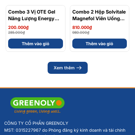
Combo 3 Vị OTE Gel
- 30%
Combo 2 Hộp Solvitale
- 17%
Năng Lượng Energy
Magnefol Viên Uống
Gel Kết Hợp
Magnesium
200.000₫
810.000₫
Carbohydrate Điện Giải
Bisglycinate + Vitamin
285.000₫
980.000₫
56gram 82kcal
nhóm B (Hộp 30 Viên)
Thêm vào giỏ
Thêm vào giỏ
Xem thêm
CÔNG TY CỔ PHẦN GREENOLY
MST: 0315227967 do Phòng đăng ký kinh doanh và tài chính