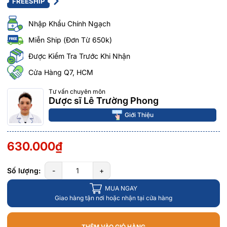
FREESHIP
Nhập Khẩu Chính Ngạch
Miễn Ship (Đơn Từ 650k)
Được Kiểm Tra Trước Khi Nhận
Cửa Hàng Q7, HCM
Tư vấn chuyên môn
Dược sĩ Lê Trường Phong
Giới Thiệu
630.000₫
Số lượng:
-
+
MUA NGAY
Giao hàng tận nơi hoặc nhận tại cửa hàng
THÊM VÀO GIỎ HÀNG