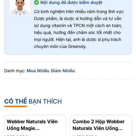
Nội dung đã được kiểm duyệt
* Các thảo dược tự nhiên gồm: Tinh dầu bạc hà, tinh dầu
Có kinh nghiệm trên nhiều năm trong lĩnh vực
khuynh diệp, bạch đậu khấu, cần tây, cây thì là, cây mùi,
Dược phẩm, là dược sĩ hướng dẫn và tư vấn
cây hương thảo và cây xô thơm, tinh dầu họ chanh
sử dụng vitamin và TPCN một cách an toàn,
hiệu quả, hướng đến chăm sóc tốt nhất cho
mọi người. Hiện tại, anh là dược sĩ phụ trách
chuyên môn của Greenoly.
Danh mục:
Mua Nhiều Giảm Nhiều
CÓ THỂ
BẠN THÍCH
Webber Naturals Viên
- 15%
Combo 2 Hộp Webber
- 23%
Uống Magie
Naturals Viên Uống
Magnesium
Magie Dễ Dàng Hấp