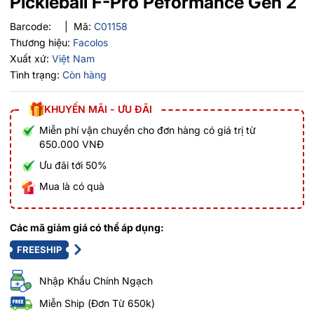
Pickleball F-Pro Peformance Gen 2
Barcode:
|
Mã:
C01158
Thương hiệu:
Facolos
Xuất xứ:
Việt Nam
Tình trạng:
Còn hàng
KHUYẾN MÃI - ƯU ĐÃI
Miễn phí vận chuyển cho đơn hàng có giá trị từ
650.000 VNĐ
Ưu đãi tới 50%
Mua là có quà
Các mã giảm giá có thể áp dụng:
FREESHIP
Nhập Khẩu Chính Ngạch
Miễn Ship (Đơn Từ 650k)