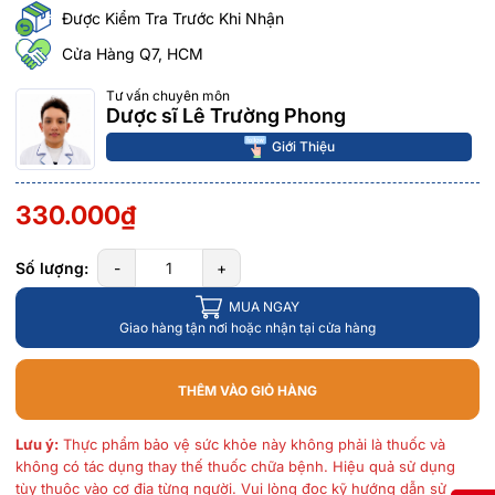
Được Kiểm Tra Trước Khi Nhận
Cửa Hàng Q7, HCM
Tư vấn chuyên môn
Dược sĩ Lê Trường Phong
Giới Thiệu
330.000₫
Số lượng:
-
+
MUA NGAY
Giao hàng tận nơi hoặc nhận tại cửa hàng
THÊM VÀO GIỎ HÀNG
Lưu ý:
Thực phẩm bảo vệ sức khỏe này không phải là thuốc và
không có tác dụng thay thế thuốc chữa bệnh. Hiệu quả sử dụng
tùy thuộc vào cơ địa từng người. Vui lòng đọc kỹ hướng dẫn sử