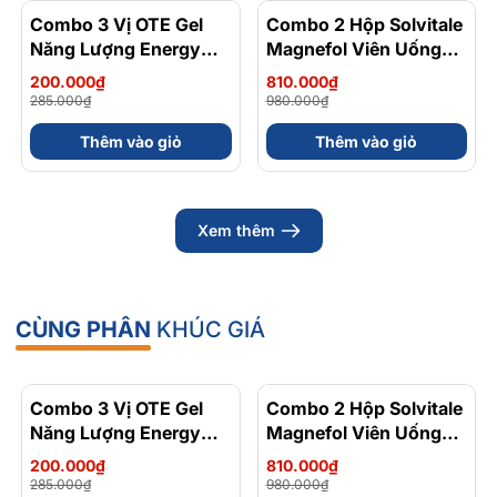
Combo 3 Vị OTE Gel
- 30%
Combo 2 Hộp Solvitale
- 17%
Năng Lượng Energy
Magnefol Viên Uống
Gel Kết Hợp
Magnesium
200.000₫
810.000₫
Carbohydrate Điện Giải
Bisglycinate + Vitamin
285.000₫
980.000₫
56gram 82kcal
nhóm B (Hộp 30 Viên)
Thêm vào giỏ
Thêm vào giỏ
Xem thêm
CÙNG PHÂN
KHÚC GIÁ
Combo 3 Vị OTE Gel
- 30%
Combo 2 Hộp Solvitale
- 17%
Năng Lượng Energy
Magnefol Viên Uống
Gel Kết Hợp
Magnesium
200.000₫
810.000₫
Carbohydrate Điện Giải
Bisglycinate + Vitamin
285.000₫
980.000₫