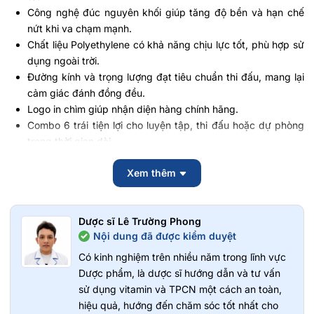
Công nghệ đúc nguyên khối giúp tăng độ bền và hạn chế
nứt khi va chạm mạnh.
Chất liệu Polyethylene có khả năng chịu lực tốt, phù hợp sử
dụng ngoài trời.
Đường kính và trọng lượng đạt tiêu chuẩn thi đấu, mang lại
cảm giác đánh đồng đều.
Logo in chìm giúp nhận diện hàng chính hãng.
Combo 6 trái tiện lợi cho luyện tập, thi đấu hoặc dự phòng
trong thời gian dài.
Lưu ý:
Hiệu quả về cảm giác đánh, độ kiểm soát và độ bền có
Xem thêm
thể thay đổi tùy cường độ sử dụng, điều kiện sân bãi và kỹ
thuật của từng người chơi.
Dược sĩ Lê Trường Phong
Đối tượng phù hợp Combo 6 Trái Bóng
Nội dung đã được kiểm duyệt
Facolos Pickleball F-Pro Performance Gen 2
Có kinh nghiệm trên nhiều năm trong lĩnh vực
Người mới bắt đầu làm quen với môn pickleball.
Dược phẩm, là dược sĩ hướng dẫn và tư vấn
Người chơi thường xuyên luyện tập ngoài trời.
sử dụng vitamin và TPCN một cách an toàn,
Vận động viên và người tham gia thi đấu phong trào.
hiệu quả, hướng đến chăm sóc tốt nhất cho