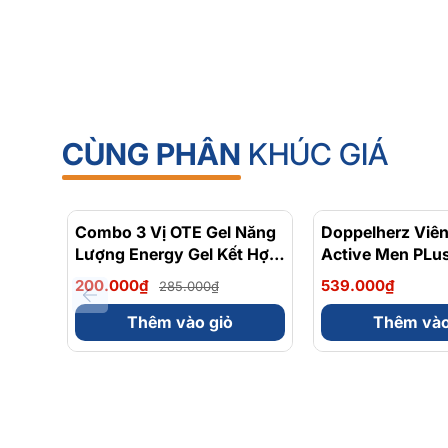
CÙNG PHÂN
KHÚC GIÁ
Combo 3 Vị OTE Gel Năng
- 30%
Doppelherz Viê
Lượng Energy Gel Kết Hợp
Active Men PLus
Carbohydrate Điện Giải
Tăng Cường Sứ
200.000₫
539.000₫
285.000₫
56gram 82kcal
Sinh Lý Nam Hộ
Thêm vào giỏ
Thêm vào