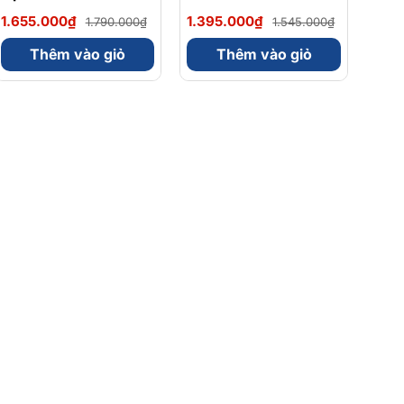
Magnesium Magie
Omega 3 900mg
1.655.000₫
1.395.000₫
1.790.000₫
1.545.000₫
Glycinate Hữu Cơ
EPA/DHA Và
240 Viên - Chính
Magnesium
Thêm vào giỏ
Thêm vào giỏ
Ngạch Mỹ, Xuất VAT
Bisglycinate 200mg
Hỗ Trợ Tim Mạch, Hệ
Tiêu Hoá - Hộp 120
Viên