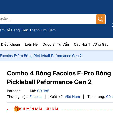
ẩm Dễ Dàng Trên Thanh Tìm Kiếm
Điều Khoản
Liên Hệ
Dược Sĩ Tư Vấn
Câu Hỏi Thường Gặp
acolos F-Pro Bóng Pickleball Peformance Gen 2
Combo 4 Bóng Facolos F-Pro Bóng
Pickleball Peformance Gen 2
Barcode:
|
Mã:
C01185
Thương hiệu:
Facolos
|
Xuất xứ:
Việt Nam
|
Tình trạng:
Còn
KHUYẾN MÃI - ƯU ĐÃI