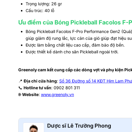
Trọng lượng: 26 gr
Cấu trúc: 40 lỗ
Ưu điểm của Bóng Pickleball Facolos F-
Bóng Pickleball Facolos F-Pro Performance Gen2 (Quả)
giúp giảm độ rung lắc, lực cản của gió giúp đạt hiệu su
Được làm bằng chất liệu cao cấp, đảm bảo độ bền.
Được thiết kế dành cho sân Pickleball ngoài trời.
Greenoly cam kết cung cấp các dòng vợt và phụ kiện Pick
📍
Địa chỉ cửa hàng
:
Số 36 Đường số 14 KĐT Him Lam Phư
📞
Hotline tư vấn
: 0902 801 311
🌐
Website
:
www.greenoly.vn
Dược sĩ Lê Trường Phong