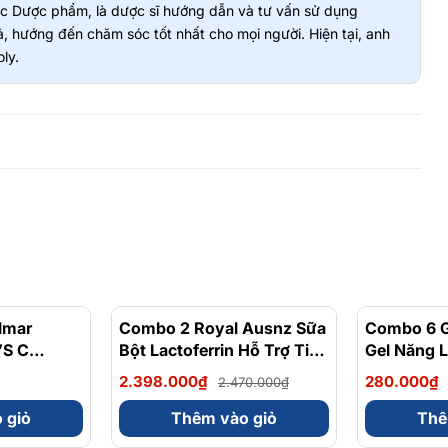
vực Dược phẩm, là dược sĩ hướng dẫn và tư vấn sử dụng
, hướng đến chăm sóc tốt nhất cho mọi người. Hiện tại, anh
ly.
lmar
- 20%
Combo 2 Royal Ausnz Sữa
- 3%
Combo 6 G
’S C
Bột Lactoferrin Hỗ Trợ Tiêu
Gel Năng 
Hóa, Tăng Cường Miễn
Caffein Vị
2.398.000₫
280.000₫
2.470.000₫
Dịch
Gói 32 Ga
Bifidobacteriumanimalis
 giỏ
Thêm vào giỏ
Thê
(Bb-12) 50 Gói x 2g