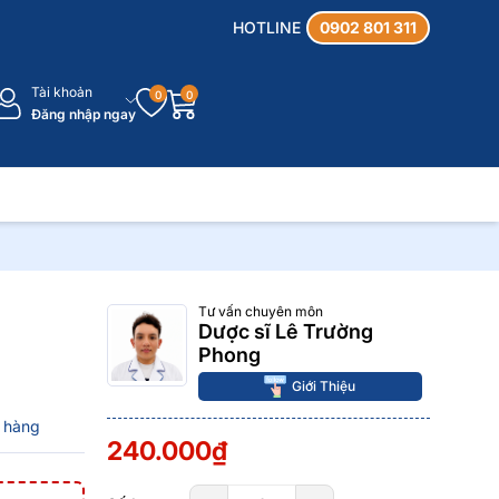
HOTLINE
0902 801 311
Tài khoản
0
0
Đăng nhập ngay
Tư vấn chuyên môn
Dược sĩ Lê Trường
Phong
Giới Thiệu
 hàng
240.000₫