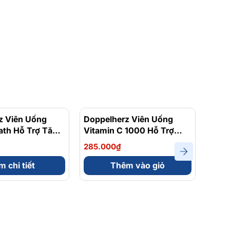
z Viên Uống
Doppelherz Viên Uống
Dopp
ath Hỗ Trợ Tăng
Vitamin C 1000 Hỗ Trợ
Vita
c Năng Phổi
Tăng Cường Sức Đề Kháng
Mạnh
285.000₫
395.
ên
Hộp 30 Viên
 chi tiết
Thêm vào giỏ