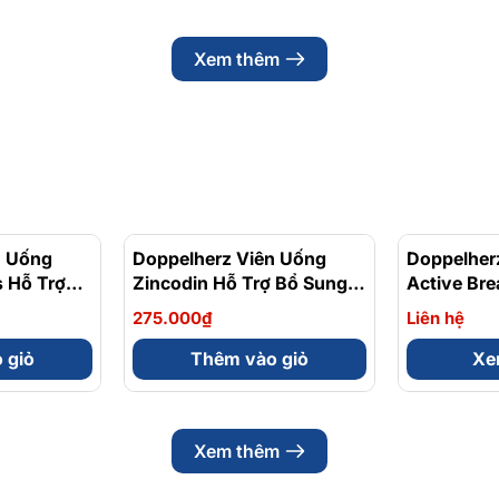
Xem thêm
n Uống
Doppelherz Viên Uống
Doppelher
 Hỗ Trợ
Zincodin Hỗ Trợ Bổ Sung
Active Bre
c Khỏe
Kẽm, Tăng Cường Sức Đề
Cường Chứ
275.000₫
Liên hệ
p 30 Viên
Kháng Hộp 30 Viên
Hộp 30 Vi
 giỏ
Thêm vào giỏ
Xem
Xem thêm