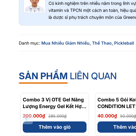
Có kinh nghiệm trên nhiều năm trong lĩnh 
vitamin và TPCN một cách an toàn, hiệu quả
là dược sĩ phụ trách chuyên môn của Greeno
Danh mục:
Mua Nhiều Giảm Nhiều,
Thể Thao,
Pickleball
SẢN PHẨM
LIÊN QUAN
Combo 3 Vị OTE Gel Năng
- 30%
Combo 5 Gói Ko
Lượng Energy Gel Kết Hợp
CONDITION LET
Carbohydrate Điện Giải
FAMILY
200.000₫
40.000₫
285.000₫
50.000₫
56gram 82kcal
Thêm vào giỏ
Thêm vào