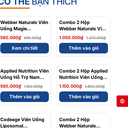
CÓ THỂ
BẠN THÍCH
Webber Naturals Viên
- 15%
Combo 2 Hộp
- 23%
Uống Magie
Webber Naturals Viên
Magnesium
Uống Magie Dễ Dàng
585.000₫
1.050.000₫
685.000₫
1.370.000₫
Bisglycinate 200mg -
Hấp Làm Dịu Nhẹ Cho
Chính Ngạch Canada,
Hệ Tiêu Hóa
Xem chi tiết
Thêm vào giỏ
Xuất VAT
Magnesium
Bisglycinate 200mg -
Hộp 120 Viên
Applied Nutrition Viên
- 48%
Combo 2 Hộp Applied
- 36%
Uống Hỗ Trợ Nam
Nutrition Viên Uống
Giới 120 viên - Chính
Hỗ Trợ Nam Giới 120
595.000₫
1.150.000₫
1.150.000₫
1.800.000₫
Ngạch Anh Quốc, Bán
viên
Chạy
Thêm vào giỏ
Thêm vào giỏ
Codeage Viên Uống
- 8%
Combo 2 Hộp
- 10%
Liposomal
Webber Naturals