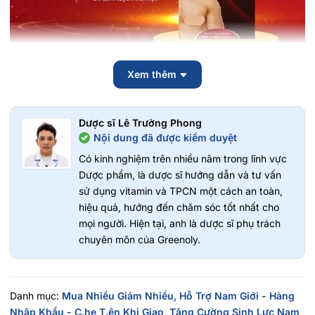
Xem thêm
CÔNG DỤNG:
Tăng
H.AM M.UỐN
Dược sĩ Lê Trường Phong
Welson For Men hỗ trợ tăng khả năng
C.Ư,Ơ.N.G
Nội dung đã được kiểm duyệt
Hỗ trợ tăng
T.HỜI GIAN
Có kinh nghiệm trên nhiều năm trong lĩnh vực
ĐẶC BIỆT: hiệu quả dài lâu và không t.ác d.ụng p.hụ
Dược phẩm, là dược sĩ hướng dẫn và tư vấn
như các loại t.huốc khác trên thị trường
(nhập khẩu
sử dụng vitamin và TPCN một cách an toàn,
chính hãng Hàn Quốc, Bộ Y Tế cấp phép)
hiệu quả, hướng đến chăm sóc tốt nhất cho
mọi người. Hiện tại, anh là dược sĩ phụ trách
chuyên môn của Greenoly.
Danh mục:
Mua Nhiều Giảm Nhiều,
Hỗ Trợ Nam Giới - Hàng
Nhập Khẩu - C.he T.ên Khi Giao,
Tăng Cường Sinh Lực Nam