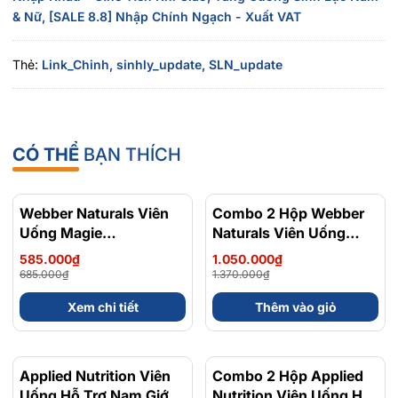
& Nữ,
[SALE 8.8] Nhập Chính Ngạch - Xuất VAT
Thẻ:
Link_Chinh,
sinhly_update,
SLN_update
CÓ THỂ
BẠN THÍCH
Webber Naturals Viên
- 15%
Combo 2 Hộp Webber
- 23%
Uống Magie
Naturals Viên Uống
Magnesium
Magie Dễ Dàng Hấp
585.000₫
1.050.000₫
Bisglycinate 200mg -
Làm Dịu Nhẹ Cho Hệ
685.000₫
1.370.000₫
HƯỚNG DẪN SỬ DỤNG:
Chính Ngạch Canada,
Tiêu Hóa Magnesium
Xem chi tiết
Thêm vào giỏ
Xuất VAT
Bisglycinate 200mg -
Dùng mỗi ngày 2 viên
Welson For Men sau bữa sáng
Hộp 120 Viên
Applied Nutrition Viên
Combo 2 Hộp Applied
Uống Hỗ Trợ Nam Giới
Nutrition Viên Uống Hỗ