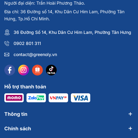
Người đại diện: Trần Hoài Phương Thảo.
Địa chỉ: 36 Đường số 14, Khu Dân Cư Him Lam, Phường Tân
Hưng, Tp.Hồ Chí Minh.
36 Đường Số 14, Khu Dân Cư Him Lam, Phường Tân Hưng
3.
Dùng Welson For Men bao lâu thì có hiệu quả?
Hiệu quả có thể cảm nhận sau khoảng 2–4 tuần sử dụng
0902 801 311
đều đặn, tùy vào thể trạng mỗi người. Kết quả tốt nhất
contact@greenoly.vn
thường thấy sau 1–2 tháng kết hợp cùng chế độ ăn uống và
nghỉ ngơi hợp lý.
Hỗ trợ thanh toán
Thông tin
Chính sách