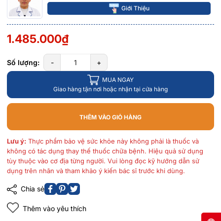
Giới Thiệu
1.485.000₫
Số lượng:
-
+
MUA NGAY
Giao hàng tận nơi hoặc nhận tại cửa hàng
THÊM VÀO GIỎ HÀNG
Lưu ý:
Thực phẩm bảo vệ sức khỏe này không phải là thuốc và
không có tác dụng thay thế thuốc chữa bệnh. Hiệu quả sử dụng
tùy thuộc vào cơ địa từng người. Vui lòng đọc kỹ hướng dẫn sử
dụng trên nhãn và tham khảo ý kiến bác sĩ trước khi dùng.
Chia sẻ
Thêm vào yêu thích