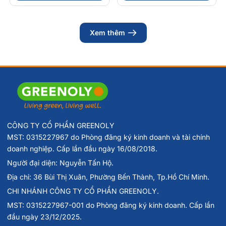
Xem thêm
2.
Welson For Men có tác dụng gì?
Sản phẩm giúp kích thích sản sinh testosterone nội sinh, cải
thiện sinh lý nam, hỗ trợ tăng cường phong độ, giảm mệt
mỏi và phục hồi thể lực cho nam giới từ 30 tuổi trở lên.
CÔNG TY CỔ PHẦN GREENOLY
MST: 0315227967 do Phòng đăng ký kinh doanh và tài chính
doanh nghiệp. Cấp lần đầu ngày 16/08/2018.
Người đại diện: Nguyễn Tấn Hộ.
Địa chỉ: 36 Bùi Thị Xuân, Phường Bến Thành, Tp.Hồ Chí Minh.
CHI NHÁNH CÔNG TY CỔ PHẦN GREENOLY.
MST: 0315227967-001 do Phòng đăng ký kinh doanh. Cấp lần
đầu ngày 23/12/2025.