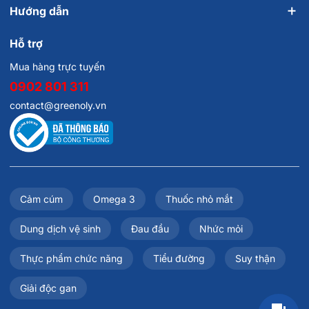
Hướng dẫn
Hỗ trợ
Mua hàng trực tuyến
4.
Welson For Men có gây tác dụng phụ không?
0902 801 311
contact@greenoly.vn
Welson For Men có thành phần từ thảo dược tự nhiên, an
toàn khi dùng đúng liều. Tuy nhiên, người có bệnh lý nền
nên tham khảo ý kiến bác sĩ trước khi sử dụng.
Cảm cúm
Omega 3
Thuốc nhỏ mắt
Dung dịch vệ sinh
Đau đầu
Nhức mỏi
Thực phẩm chức năng
Tiểu đường
Suy thận
Giải độc gan