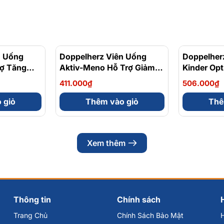
n Uống
Doppelherz Viên Uống
Doppelher
rợ Tăng
Aktiv-Meno Hỗ Trợ Giảm
Kinder Op
e Xương
Triệu Chứng Tiền Mãn
Hỗ Trợ Tă
411.000₫
506.000₫
ên
Kinh, Mãn Kinh Hộp 30
Đề Kháng 
Viên
 giỏ
Thêm vào giỏ
Thê
Xem thêm
Thông tin
Chính sách
Trang Chủ
Chính Sách Bảo Mật