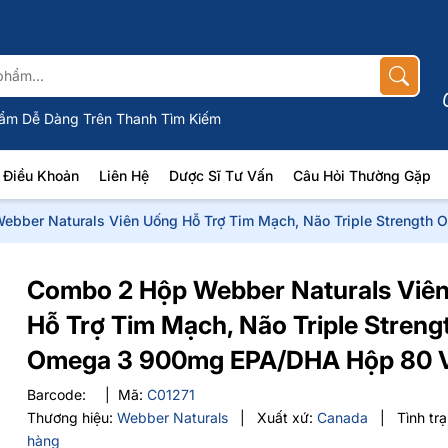
ẩm Dễ Dàng Trên Thanh Tìm Kiếm
Điều Khoản
Liên Hệ
Dược Sĩ Tư Vấn
Câu Hỏi Thường Gặp
ebber Naturals Viên Uống Hỗ Trợ Tim Mạch, Não Triple Strengt
Combo 2 Hộp Webber Naturals Viê
Hỗ Trợ Tim Mạch, Não Triple Streng
Omega 3 900mg EPA/DHA Hộp 80 
Barcode:
|
Mã:
C01271
Thương hiệu:
Webber Naturals
|
Xuất xứ:
Canada
|
Tình tr
hàng