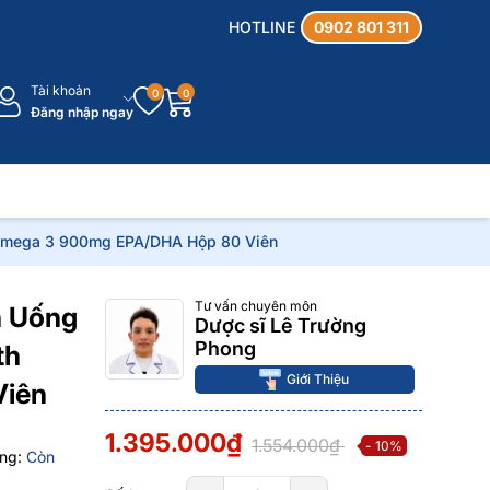
HOTLINE
0902 801 311
Tài khoản
0
0
Đăng nhập ngay
h Omega 3 900mg EPA/DHA Hộp 80 Viên
Tư vấn chuyên môn
n Uống
Dược sĩ Lê Trường
Phong
th
Giới Thiệu
Viên
1.395.000₫
1.554.000₫
- 10%
ạng:
Còn