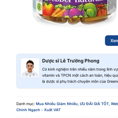
Xe
2 Hộp Webber Naturals Triple Strength Omega-3 900mg 
Dược sĩ Lê Trường Phong
Mỗi viên nang mềm cung cấp:
Có kinh nghiệm trên nhiều năm trong lĩnh 
Dầu cá cô đặc: 1.200mg
vitamin và TPCN một cách an toàn, hiệu quả
Tổng Omega-3: 900mg
là dược sĩ phụ trách chuyên môn của Greeno
EPA (
Eicosapentaenoic Acid
): 600mg
DHA (
Docosahexaenoic Acid
): 300mg
CÁCH SỬ DỤNG:
Danh mục:
Mua Nhiều Giảm Nhiều,
ƯU ĐÃI GIÁ TỐT,
Web
Uống
1 viên/ngày
sau bữa ăn hoặc theo hướng dẫn của chu
Chính Ngạch - Xuất VAT
Lưu ý khi sử dụng