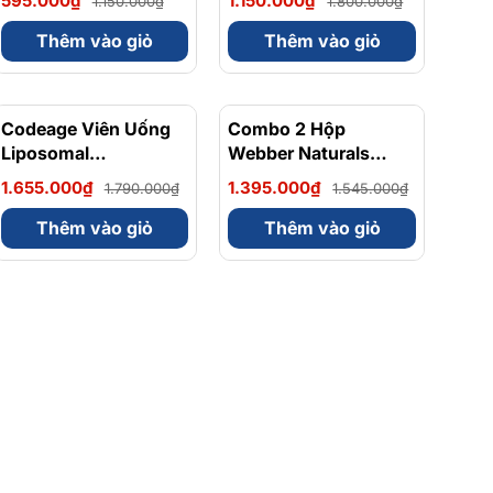
595.000₫
1.150.000₫
1.150.000₫
1.800.000₫
Ngạch Anh Quốc, Bán
viên
Chạy
Thêm vào giỏ
Thêm vào giỏ
Codeage Viên Uống
- 8%
Combo 2 Hộp
- 10%
Liposomal
Webber Naturals
Magnesium Magie
Omega 3 900mg
1.655.000₫
1.395.000₫
1.790.000₫
1.545.000₫
Glycinate Hữu Cơ
EPA/DHA Và
240 Viên - Chính
Magnesium
Thêm vào giỏ
Thêm vào giỏ
Ngạch Mỹ, Xuất VAT
Bisglycinate 200mg
Hỗ Trợ Tim Mạch, Hệ
Tiêu Hoá - Hộp 120
Viên