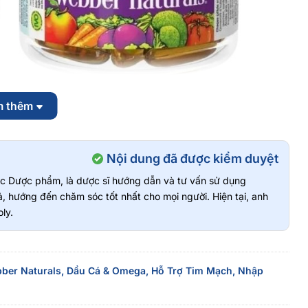
m thêm
EPA + DHA (80 viên/hộp)
Nội dung đã được kiểm duyệt
vực Dược phẩm, là dược sĩ hướng dẫn và tư vấn sử dụng
, hướng đến chăm sóc tốt nhất cho mọi người. Hiện tại, anh
ly.
ber Naturals,
Dầu Cá & Omega,
Hỗ Trợ Tim Mạch,
Nhập
yên gia y tế.