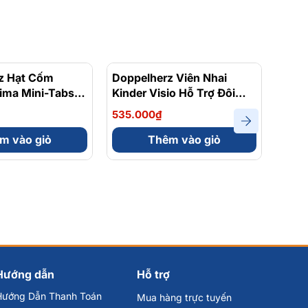
z Hạt Cốm
Doppelherz Viên Nhai
Dopp
tima Mini-Tabs
Kinder Visio Hỗ Trợ Đôi
Conc
ng Cường Sức
Mắt Khỏe Mạnh, Hỗ Trợ
TRợ 
535.000₫
1.85
Hộp 20 Gói
Thị Lực Tốt Hộp 60 Viên
Hộp 
m vào giỏ
Thêm vào giỏ
Hướng dẫn
Hỗ trợ
Hướng Dẫn Thanh Toán
Mua hàng trực tuyến