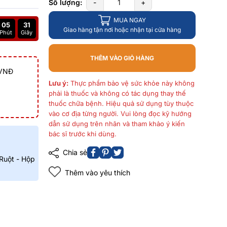
Số lượng:
-
+
MUA NGAY
05
30
Giao hàng tận nơi hoặc nhận tại cửa hàng
Phút
Giây
THÊM VÀO GIỎ HÀNG
 VNĐ
Lưu ý:
Thực phẩm bảo vệ sức khỏe này không
phải là thuốc và không có tác dụng thay thế
thuốc chữa bệnh. Hiệu quả sử dụng tùy thuộc
vào cơ địa từng người. Vui lòng đọc kỹ hướng
dẫn sử dụng trên nhãn và tham khảo ý kiến
bác sĩ trước khi dùng.
Chia sẻ
Ruột - Hộp
Thêm vào yêu thích