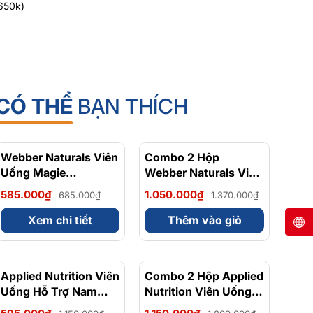
650k)
CÓ THỂ
BẠN THÍCH
Webber Naturals Viên
- 15%
Combo 2 Hộp
- 23%
Uống Magie
Webber Naturals Viên
Magnesium
Uống Magie Dễ Dàng
585.000₫
1.050.000₫
685.000₫
1.370.000₫
Bisglycinate 200mg -
Hấp Làm Dịu Nhẹ Cho
Chính Ngạch Canada,
Hệ Tiêu Hóa
Xem chi tiết
Thêm vào giỏ
Xuất VAT
Magnesium
Bisglycinate 200mg -
Hộp 120 Viên
Applied Nutrition Viên
- 48%
Combo 2 Hộp Applied
- 36%
Uống Hỗ Trợ Nam
Nutrition Viên Uống
Giới 120 viên - Chính
Hỗ Trợ Nam Giới 120