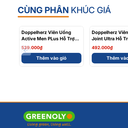
CÙNG PHÂN
KHÚC GIÁ
Doppelherz Viên Uống
Doppelherz Viê
Active Men PLus Hỗ Trợ
Joint Ultra Hỗ T
Tăng Cường Sức Khỏe
Cường Sức Khỏ
539.000₫
492.000₫
Sinh Lý Nam Hộp 30 Viên
Khớp Hộp 30 Vi
Thêm vào giỏ
Thêm vào