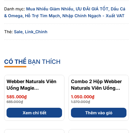
Danh mục:
Mua Nhiều Giảm Nhiều,
ƯU ĐÃI GIÁ TỐT,
Dầu Cá
& Omega,
Hỗ Trợ Tim Mạch,
Nhập Chính Ngạch - Xuất VAT
2. Webber Naturals Magnesium Bisglycinate
Thẻ:
Sale,
Link_Chinh
200mg (120 viên)
Mỗi viên cung cấp:
Magie (từ Magnesium Bisglycinate): 200mg
CÓ THỂ
BẠN THÍCH
Magnesium Bisglycinate là dạng magie có khả năng hấp thu
tốt, thân thiện với hệ tiêu hóa và hạn chế tình trạng khó chịu
Webber Naturals Viên
- 15%
Combo 2 Hộp Webber
- 23%
đường ruột so với một số dạng magie thông thường.
Uống Magie
Naturals Viên Uống
Magnesium
Magie Dễ Dàng Hấp
585.000₫
1.050.000₫
Bisglycinate 200mg -
Làm Dịu Nhẹ Cho Hệ
685.000₫
1.370.000₫
Chính Ngạch Canada,
Tiêu Hóa Magnesium
Xem chi tiết
Thêm vào giỏ
Xuất VAT
Bisglycinate 200mg -
Hộp 120 Viên