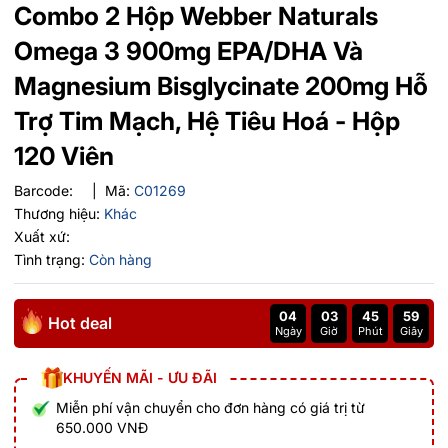
Combo 2 Hộp Webber Naturals
Omega 3 900mg EPA/DHA Và
Magnesium Bisglycinate 200mg Hỗ
Trợ Tim Mạch, Hệ Tiêu Hoá - Hộp
120 Viên
Barcode:
|
Mã:
C01269
Thương hiệu:
Khác
Xuất xứ:
Tình trạng:
Còn hàng
04
03
45
58
Hot deal
Ngày
Giờ
Phút
Giây
KHUYẾN MÃI - ƯU ĐÃI
Miễn phí vận chuyển cho đơn hàng có giá trị từ
650.000 VNĐ