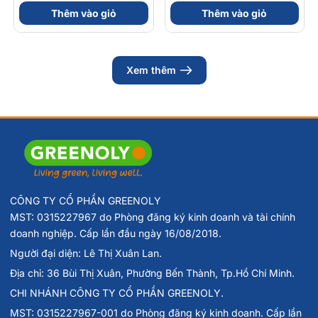
30 Viên
Viên
Thêm vào giỏ
Thêm vào giỏ
dụng tùy thuộc vào cơ địa từng người. Vui lòng đọc kỹ hướng
dẫn sử dụng trên nhãn và tham khảo ý kiến bác sĩ trước khi
dùng.
Xem thêm
Greenoly cam kết cung cấp sản phẩm chính hãng 
100%, có nguồn gốc rõ ràng và an toàn cho sức khỏe.
📍
Địa chỉ:
36 Đường Số 14, Khu Đô Thị Him Lam,
Phường Tân Hưng
📞
Hotline tư vấn
: 0902 801 311
🌐
Website:
greenoly.vn
CÔNG TY CỔ PHẦN GREENOLY
📩
Email:
contact@greenoly.vn
MST: 0315227967 do Phòng đăng ký kinh doanh và tài chính
doanh nghiệp. Cấp lần đầu ngày 16/08/2018.
Người đại diện: Lê Thị Xuân Lan.
Địa chỉ: 36 Bùi Thị Xuân, Phường Bến Thành, Tp.Hồ Chí Minh.
CHI NHÁNH CÔNG TY CỔ PHẦN GREENOLY.
MST: 0315227967-001 do Phòng đăng ký kinh doanh. Cấp lần