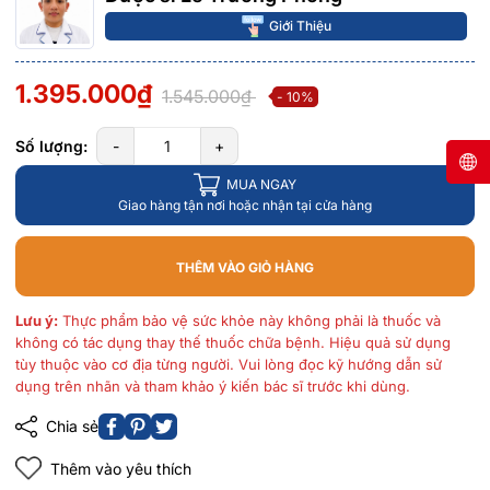
Giới Thiệu
1.395.000₫
1.545.000₫
- 10%
Số lượng:
-
+
MUA NGAY
Giao hàng tận nơi hoặc nhận tại cửa hàng
THÊM VÀO GIỎ HÀNG
Lưu ý:
Thực phẩm bảo vệ sức khỏe này không phải là thuốc và
không có tác dụng thay thế thuốc chữa bệnh. Hiệu quả sử dụng
tùy thuộc vào cơ địa từng người. Vui lòng đọc kỹ hướng dẫn sử
dụng trên nhãn và tham khảo ý kiến bác sĩ trước khi dùng.
Chia sẻ
Thêm vào yêu thích