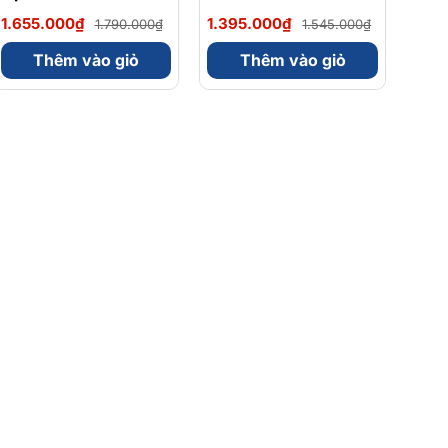
Magnesium Magie
Omega 3 900mg
1.655.000₫
1.395.000₫
1.790.000₫
1.545.000₫
Glycinate Hữu Cơ
EPA/DHA Và
240 Viên - Chính
Magnesium
Thêm vào giỏ
Thêm vào giỏ
Ngạch Mỹ, Xuất VAT
Bisglycinate 200mg
Hỗ Trợ Tim Mạch, Hệ
Tiêu Hoá - Hộp 120
Viên