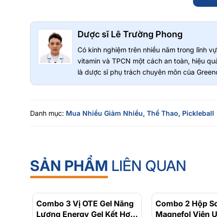
Dược sĩ Lê Trường Phong
Có kinh nghiệm trên nhiều năm trong lĩnh 
vitamin và TPCN một cách an toàn, hiệu quả
là dược sĩ phụ trách chuyên môn của Greeno
Thông Số Kỹ Thuật
Danh mục:
Mua Nhiều Giảm Nhiều,
Thể Thao,
Pickleball
Chất liệu: Nhựa PE (Polyethylene) cao cấp
Cấu trúc: 48 lỗ bóng
SẢN PHẨM
LIÊN QUAN
Tốc độ bắn: 110km/h
Đường kính: 74mm
Trọng lượng 26gram
Combo 3 Vị OTE Gel Năng
- 30%
Combo 2 Hộp Sol
Lượng Energy Gel Kết Hợp
Magnefol Viên 