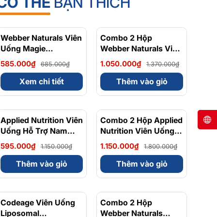
CÓ THỂ
BẠN THÍCH
Webber Naturals Viên
- 15%
Combo 2 Hộp
- 23%
Uống Magie
Webber Naturals Viên
Magnesium
Uống Magie Dễ Dàng
585.000₫
1.050.000₫
685.000₫
1.370.000₫
Bisglycinate 200mg -
Hấp Làm Dịu Nhẹ Cho
Chính Ngạch Canada,
Hệ Tiêu Hóa
Xem chi tiết
Thêm vào giỏ
Xuất VAT
Magnesium
Bisglycinate 200mg -
Hộp 120 Viên
Applied Nutrition Viên
- 48%
Combo 2 Hộp Applied
- 36%
Uống Hỗ Trợ Nam
Nutrition Viên Uống
Giới 120 viên - Chính
Hỗ Trợ Nam Giới 120
595.000₫
1.150.000₫
1.150.000₫
1.800.000₫
Ngạch Anh Quốc, Bán
viên
Chạy
Thêm vào giỏ
Thêm vào giỏ
Codeage Viên Uống
- 8%
Combo 2 Hộp
- 10%
Liposomal
Webber Naturals