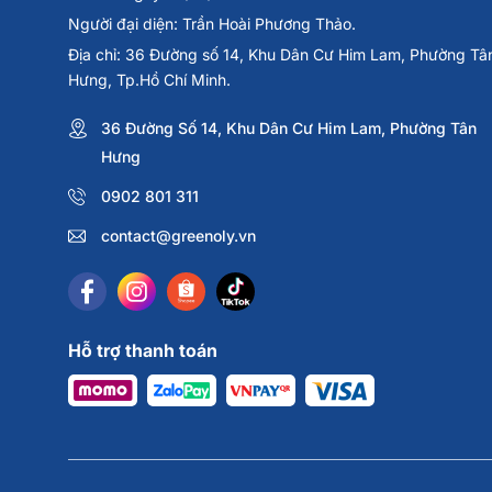
Giải phong trào, tập luyện thường xuyên
Người đại diện: Trần Hoài Phương Thảo.
Người cần bóng
bền – nảy tốt – giá hợp lý
Địa chỉ: 36 Đường số 14, Khu Dân Cư Him Lam, Phường Tâ
Hưng, Tp.Hồ Chí Minh.
Lưu ý:
Thực phẩm bảo vệ sức khỏe này không phải là thuố
dụng tùy thuộc vào cơ địa từng người. Vui lòng đọc kỹ hư
36 Đường Số 14, Khu Dân Cư Him Lam, Phường Tân
dùng.
Hưng
0902 801 311
Greenoly cam kết cung cấp sản phẩm chính hãng 
contact@greenoly.vn
📍
Địa chỉ:
36 Đường Số 14, Khu Đô Thị Him Lam, P
📞
Hotline tư vấn
: 0902 801 311
🌐
Website:
greenoly.vn
📩
Email:
contact@greenoly.vn
Hỗ trợ thanh toán