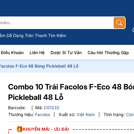
ẩm Dễ Dàng Trên Thanh Tìm Kiếm
Điều Khoản
Liên Hệ
Dược Sĩ Tư Vấn
Câu Hỏi Thường Gặp
Facolos F-Eco 48 Bóng Pickleball 48 Lỗ
Combo 10 Trái Facolos F-Eco 48 B
Pickleball 48 Lỗ
Barcode:
|
Mã:
C01232
Thương hiệu:
Facolos
|
Xuất xứ:
Việt Nam
|
Tình trạng:
Còn
KHUYẾN MÃI - ƯU ĐÃI