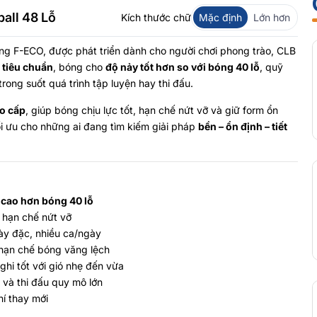
all 48 Lỗ
Kích thước chữ
Mặc định
Lớn hơn
ng F-ECO, được phát triển dành cho người chơi phong trào, CLB
ỗ tiêu chuẩn
, bóng cho
độ nảy tốt hơn so với bóng 40 lỗ
, quỹ
rong suốt quá trình tập luyện hay thi đấu.
o cấp
, giúp bóng chịu lực tốt, hạn chế nứt vỡ và giữ form ổn
 tối ưu cho những ai đang tìm kiếm giải pháp
bền – ổn định – tiết
 cao hơn bóng 40 lỗ
 hạn chế nứt vỡ
ày đặc, nhiều ca/ngày
 hạn chế bóng văng lệch
nghi tốt với gió nhẹ đến vừa
 và thi đấu quy mô lớn
hí thay mới