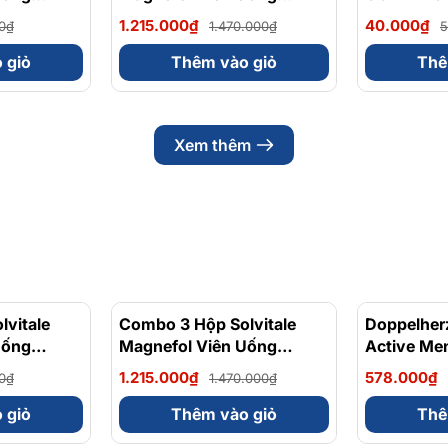
h và đều
lycinate +
Magnesium Bisglycinate +
FAMILY
1.215.000₫
40.000₫
0₫
1.470.000₫
5
 (Hộp 30
Vitamin nhóm B (Hộp 30
Viên)
 giỏ
Thêm vào giỏ
Thê
Xem thêm
vitale
- 17%
Combo 3 Hộp Solvitale
- 17%
Doppelher
Uống
Magnefol Viên Uống
Active Me
lycinate +
Magnesium Bisglycinate +
Tăng Cườn
1.215.000₫
578.000₫
0₫
1.470.000₫
 (Hộp 30
Vitamin nhóm B (Hộp 30
Sinh Lý N
Viên)
 giỏ
Thêm vào giỏ
Thê