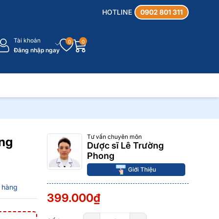
HOTLINE
0902 801 311
Tài khoản
0
0
Đăng nhập ngay
Tư vấn chuyên môn
óng
Dược sĩ Lê Trường
Phong
Giới Thiệu
 hàng
399.000₫