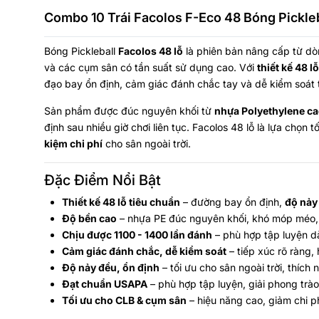
Combo 10 Trái Facolos F-Eco 48 Bóng Pickleb
Bóng Pickleball
Facolos 48 lỗ
là phiên bản nâng cấp từ dò
và các cụm sân có tần suất sử dụng cao. Với
thiết kế 48 l
đạo bay ổn định, cảm giác đánh chắc tay và dễ kiểm soát t
Sản phẩm được đúc nguyên khối từ
nhựa Polyethylene ca
định sau nhiều giờ chơi liên tục. Facolos 48 lỗ là lựa chọn
kiệm chi phí
cho sân ngoài trời.
Đặc Điểm Nổi Bật
Thiết kế 48 lỗ tiêu chuẩn
– đường bay ổn định,
độ nảy
Độ bền cao
– nhựa PE đúc nguyên khối, khó móp méo,
Chịu được 1100 - 1400 lần đánh
– phù hợp tập luyện d
Cảm giác đánh chắc, dễ kiểm soát
– tiếp xúc rõ ràng,
Độ nảy đều, ổn định
– tối ưu cho sân ngoài trời, thích 
Đạt chuẩn USAPA
– phù hợp tập luyện, giải phong trào
Tối ưu cho CLB & cụm sân
– hiệu năng cao, giảm chi p