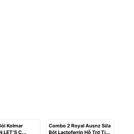
ói Kolmar
- 20%
Combo 2 Royal Ausnz Sữa
- 3%
Comb
 LET’S C
Bột Lactoferrin Hỗ Trợ Tiêu
Gel 