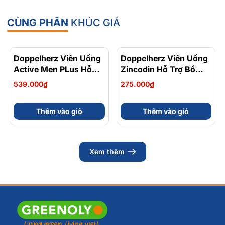
CÙNG PHÂN
KHÚC GIÁ
Doppelherz Viên Uống
Doppelherz Viên Uống
Active Men PLus Hỗ
Zincodin Hỗ Trợ Bổ
Trợ Tăng Cường Sức
Sung Kẽm, Tăng
539.000₫
275.000₫
Khỏe Sinh Lý Nam Hộp
Cường Sức Đề Kháng
30 Viên
Hộp 30 Viên
Thêm vào giỏ
Thêm vào giỏ
Xem thêm