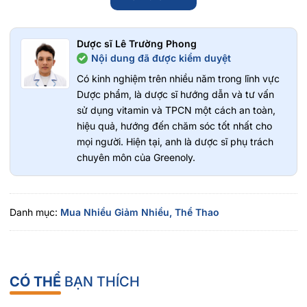
Ưu điểm vượt trội Gold Pick Bóng Pickleball
G-Pro 48 Lỗ
Dược sĩ Lê Trường Phong
Nội dung đã được kiểm duyệt
Thiết kế 48 lỗ tối ưu cho sân ngoài trời, giúp đường bóng ổn
Có kinh nghiệm trên nhiều năm trong lĩnh vực
định hơn khi có gió.
Dược phẩm, là dược sĩ hướng dẫn và tư vấn
Chất liệu nhựa PE cao cấp, tăng độ bền và khả năng chống
sử dụng vitamin và TPCN một cách an toàn,
biến dạng.
hiệu quả, hướng đến chăm sóc tốt nhất cho
Độ nảy đồng đều, mang lại cảm giác đánh nhất quán trong
mọi người. Hiện tại, anh là dược sĩ phụ trách
suốt quá trình chơi.
chuyên môn của Greenoly.
Bề mặt hoàn thiện tốt, hỗ trợ kiểm soát bóng và tạo quỹ đạo
bay chính xác.
Màu vàng nổi bật giúp người chơi dễ quan sát trong nhiều
điều kiện ánh sáng.
Danh mục:
Mua Nhiều Giảm Nhiều,
Thể Thao
Phù hợp cho cả luyện tập hằng ngày, thi đấu phong trào và
thi đấu chuyên nghiệp.
Đáp ứng nhu cầu của người mới bắt đầu, người chơi bán
chuyên và vận động viên.
CÓ THỂ
BẠN THÍCH
Đối tượng phù hợp Gold Pick Bóng Pickleball