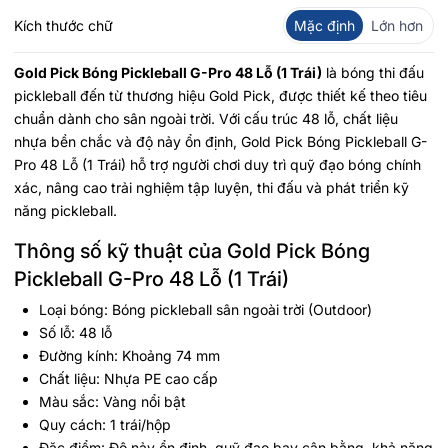
Kích thước chữ
Mặc định
Lớn hơn
Gold Pick Bóng Pickleball G-Pro 48 Lỗ (1 Trái)
là bóng thi đấu
pickleball đến từ thương hiệu Gold Pick, được thiết kế theo tiêu
chuẩn dành cho sân ngoài trời. Với cấu trúc 48 lỗ, chất liệu
nhựa bền chắc và độ nảy ổn định, Gold Pick Bóng Pickleball G-
Pro 48 Lỗ (1 Trái) hỗ trợ người chơi duy trì quỹ đạo bóng chính
xác, nâng cao trải nghiệm tập luyện, thi đấu và phát triển kỹ
năng pickleball.
Thông số kỹ thuật của Gold Pick Bóng
Pickleball G-Pro 48 Lỗ (1 Trái)
Loại bóng: Bóng pickleball sân ngoài trời (Outdoor)
Số lỗ: 48 lỗ
Đường kính: Khoảng 74 mm
Chất liệu: Nhựa PE cao cấp
Màu sắc: Vàng nổi bật
Quy cách: 1 trái/hộp
Đặc điểm: Độ nảy ổn định, quỹ đạo bay cân bằng, khả năng