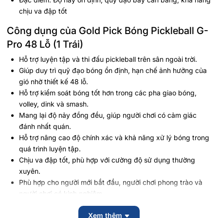
chịu va đập tốt
Công dụng của Gold Pick Bóng Pickleball G-
Pro 48 Lỗ (1 Trái)
Hỗ trợ luyện tập và thi đấu pickleball trên sân ngoài trời.
Giúp duy trì quỹ đạo bóng ổn định, hạn chế ảnh hưởng của
gió nhờ thiết kế 48 lỗ.
Hỗ trợ kiểm soát bóng tốt hơn trong các pha giao bóng,
volley, dink và smash.
Mang lại độ nảy đồng đều, giúp người chơi có cảm giác
đánh nhất quán.
Hỗ trợ nâng cao độ chính xác và khả năng xử lý bóng trong
quá trình luyện tập.
Chịu va đập tốt, phù hợp với cường độ sử dụng thường
xuyên.
Phù hợp cho người mới bắt đầu, người chơi phong trào và
người chơi có kinh nghiệm.
Thích hợp sử dụng trong các buổi tập cá nhân, luyện tập
Xem thêm
theo nhóm hoặc thi đấu phong trào.