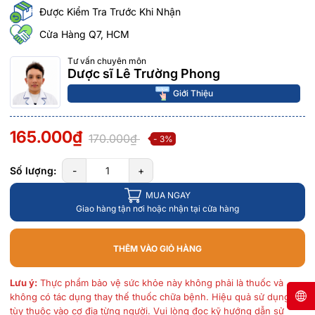
Được Kiểm Tra Trước Khi Nhận
Cửa Hàng Q7, HCM
Tư vấn chuyên môn
Dược sĩ Lê Trường Phong
Giới Thiệu
165.000₫
170.000₫
- 3%
Số lượng:
-
+
MUA NGAY
Giao hàng tận nơi hoặc nhận tại cửa hàng
THÊM VÀO GIỎ HÀNG
Lưu ý:
Thực phẩm bảo vệ sức khỏe này không phải là thuốc và
không có tác dụng thay thế thuốc chữa bệnh. Hiệu quả sử dụng
tùy thuộc vào cơ địa từng người. Vui lòng đọc kỹ hướng dẫn sử