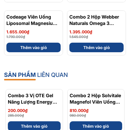
Codeage Viên Uống
- 8%
Combo 2 Hộp Webber
- 10%
Liposomal Magnesium
Naturals Omega 3
Magie Glycinate Hữu Cơ
900mg EPA/DHA Và
1.655.000₫
1.395.000₫
240 Viên - Chính Ngạch
Magnesium
1.790.000₫
1.545.000₫
Mỹ, Xuất VAT
Bisglycinate 200mg Hỗ
Thêm vào giỏ
Thêm vào giỏ
Trợ Tim Mạch, Hệ Tiêu
Hoá - Hộp 120 Viên
SẢN PHẨM
LIÊN QUAN
Combo 3 Vị OTE Gel
- 30%
Combo 2 Hộp Solvitale
- 17%
Năng Lượng Energy
Magnefol Viên Uống
Gel Kết Hợp
Magnesium
200.000₫
810.000₫
Carbohydrate Điện Giải
Bisglycinate + Vitamin
285.000₫
980.000₫
56gram 82kcal
nhóm B (Hộp 30 Viên)
Thêm vào giỏ
Thêm vào giỏ