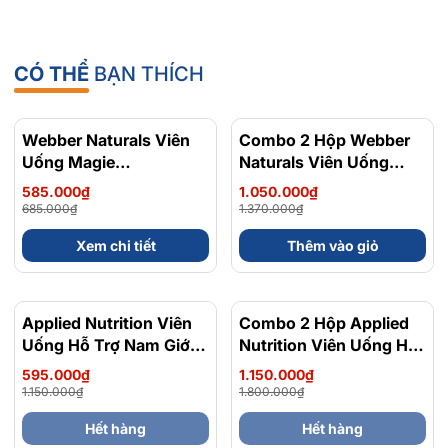
CÓ THỂ
BẠN THÍCH
Webber Naturals Viên
- 15%
Combo 2 Hộp Webber
- 23%
Uống Magie
Naturals Viên Uống
Magnesium
Magie Dễ Dàng Hấp
585.000₫
1.050.000₫
Bisglycinate 200mg -
Làm Dịu Nhẹ Cho Hệ
685.000₫
1.370.000₫
Chính Ngạch Canada,
Tiêu Hóa Magnesium
Xem chi tiết
Thêm vào giỏ
Xuất VAT
Bisglycinate 200mg -
Hộp 120 Viên
Applied Nutrition Viên
Combo 2 Hộp Applied
Uống Hỗ Trợ Nam Giới
Nutrition Viên Uống Hỗ
120 viên - Chính Ngạch
Trợ Nam Giới 120 viên
595.000₫
1.150.000₫
Anh Quốc, Bán Chạy
1.150.000₫
1.800.000₫
Hết hàng
Hết hàng