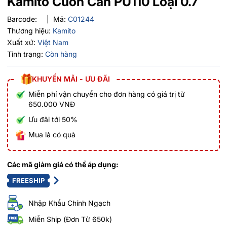
Kamito Cuốn Cán PU110 Loại 0.7
Barcode:
|
Mã:
C01244
Thương hiệu:
Kamito
Xuất xứ:
Việt Nam
Tình trạng:
Còn hàng
KHUYẾN MÃI - ƯU ĐÃI
Miễn phí vận chuyển cho đơn hàng có giá trị từ
650.000 VNĐ
Ưu đãi tới 50%
Mua là có quà
Các mã giảm giá có thể áp dụng:
FREESHIP
Nhập Khẩu Chính Ngạch
Miễn Ship (Đơn Từ 650k)