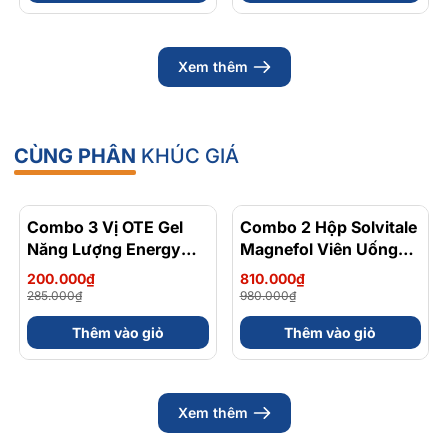
Xem thêm
CÙNG PHÂN
KHÚC GIÁ
Combo 3 Vị OTE Gel
- 30%
Combo 2 Hộp Solvitale
- 17%
Năng Lượng Energy
Magnefol Viên Uống
Gel Kết Hợp
Magnesium
200.000₫
810.000₫
Carbohydrate Điện Giải
Bisglycinate + Vitamin
285.000₫
980.000₫
56gram 82kcal
nhóm B (Hộp 30 Viên)
Thêm vào giỏ
Thêm vào giỏ
Xem thêm