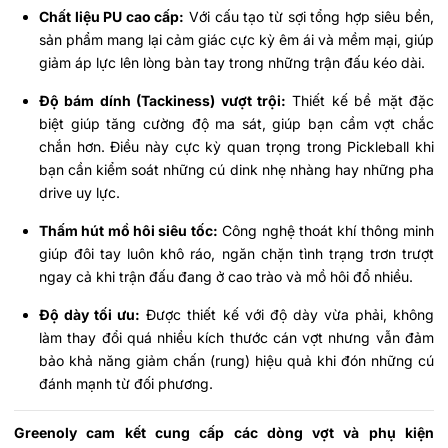
Chất liệu PU cao cấp:
Với cấu tạo từ sợi tổng hợp siêu bền,
sản phẩm mang lại cảm giác cực kỳ êm ái và mềm mại, giúp
giảm áp lực lên lòng bàn tay trong những trận đấu kéo dài.
Độ bám dính (Tackiness) vượt trội:
Thiết kế bề mặt đặc
biệt giúp tăng cường độ ma sát, giúp bạn cầm vợt chắc
chắn hơn. Điều này cực kỳ quan trọng trong Pickleball khi
bạn cần kiểm soát những cú
dink
nhẹ nhàng hay những pha
drive
uy lực.
Thấm hút mồ hôi siêu tốc:
Công nghệ thoát khí thông minh
giúp đôi tay luôn khô ráo, ngăn chặn tình trạng trơn trượt
ngay cả khi trận đấu đang ở cao trào và mồ hôi đổ nhiều.
Độ dày tối ưu:
Được thiết kế với độ dày vừa phải, không
làm thay đổi quá nhiều kích thước cán vợt nhưng vẫn đảm
bảo khả năng giảm chấn (rung) hiệu quả khi đón những cú
đánh mạnh từ đối phương.
Greenoly cam kết cung cấp các dòng vợt và phụ kiện