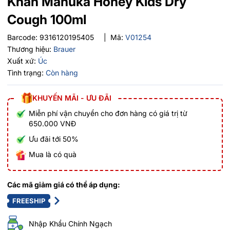
Khan Manuka Honey Kids Dry
Cough 100ml
Barcode:
9316120195405
|
Mã:
V01254
Thương hiệu:
Brauer
Xuất xứ:
Úc
Tình trạng:
Còn hàng
KHUYẾN MÃI - ƯU ĐÃI
Miễn phí vận chuyển cho đơn hàng có giá trị từ
650.000 VNĐ
Ưu đãi tới 50%
Mua là có quà
Các mã giảm giá có thể áp dụng:
FREESHIP
Nhập Khẩu Chính Ngạch