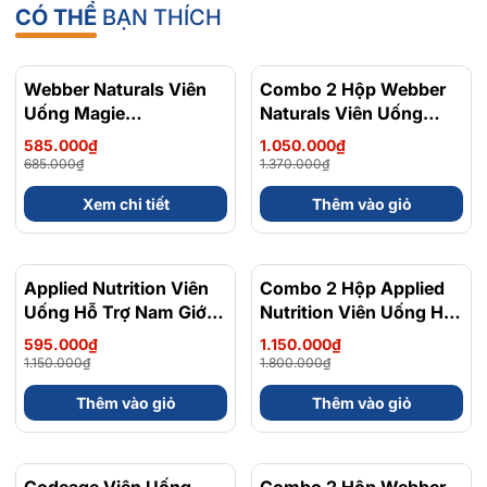
CÓ THỂ
BẠN THÍCH
Webber Naturals Viên
- 15%
Combo 2 Hộp Webber
- 23%
Uống Magie
Naturals Viên Uống
Magnesium
Magie Dễ Dàng Hấp
585.000₫
1.050.000₫
Bisglycinate 200mg -
Làm Dịu Nhẹ Cho Hệ
685.000₫
1.370.000₫
Chính Ngạch Canada,
Tiêu Hóa Magnesium
Xem chi tiết
Thêm vào giỏ
Xuất VAT
Bisglycinate 200mg -
Hộp 120 Viên
Applied Nutrition Viên
- 48%
Combo 2 Hộp Applied
- 36%
Uống Hỗ Trợ Nam Giới
Nutrition Viên Uống Hỗ
120 viên - Chính Ngạch
Trợ Nam Giới 120 viên
595.000₫
1.150.000₫
Anh Quốc, Bán Chạy
1.150.000₫
1.800.000₫
Thêm vào giỏ
Thêm vào giỏ
Codeage Viên Uống
- 8%
Combo 2 Hộp Webber
- 10%