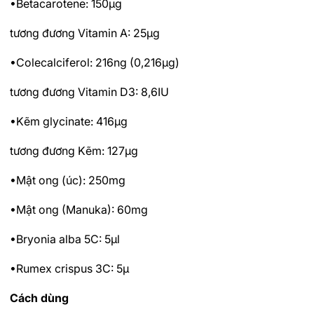
•Betacarotene: 150µg
tương đương Vitamin A: 25µg
•Colecalciferol: 216ng (0,216µg)
tương đương Vitamin D3: 8,6IU
•Kẽm glycinate: 416µg
tương đương Kẽm: 127µg
•Mật ong (úc): 250mg
•Mật ong (Manuka): 60mg
•Bryonia alba 5C: 5µl
•Rumex crispus 3C: 5µ
Cách dùng