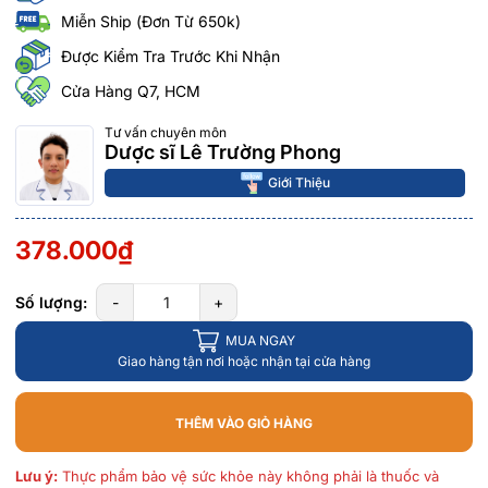
Miễn Ship (Đơn Từ 650k)
Được Kiểm Tra Trước Khi Nhận
Cửa Hàng Q7, HCM
Tư vấn chuyên môn
Dược sĩ Lê Trường Phong
Giới Thiệu
378.000₫
Số lượng:
-
+
MUA NGAY
Giao hàng tận nơi hoặc nhận tại cửa hàng
THÊM VÀO GIỎ HÀNG
Lưu ý:
Thực phẩm bảo vệ sức khỏe này không phải là thuốc và