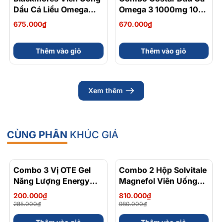
Dầu Cá Liều Omega
Omega 3 1000mg 100
Gấp 2 Lần Double High
Viên, Sụn Cá Mập Blue
675.000₫
670.000₫
Strength Fish Oil 90
Shark Cartilage 750mg
Viên
120 Viên
Thêm vào giỏ
Thêm vào giỏ
Xem thêm
CÙNG PHÂN
KHÚC GIÁ
Combo 3 Vị OTE Gel
- 30%
Combo 2 Hộp Solvitale
- 17%
Năng Lượng Energy
Magnefol Viên Uống
Gel Kết Hợp
Magnesium
200.000₫
810.000₫
Carbohydrate Điện Giải
Bisglycinate + Vitamin
285.000₫
980.000₫
56gram 82kcal
nhóm B (Hộp 30 Viên)