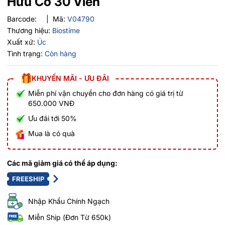
Hữu Cơ 30 Viên
Barcode:
|
Mã:
V04790
Thương hiệu:
Biostime
Xuất xứ:
Úc
Tình trạng:
Còn hàng
KHUYẾN MÃI - ƯU ĐÃI
Miễn phí vận chuyển cho đơn hàng có giá trị từ
650.000 VNĐ
Ưu đãi tới 50%
Mua là có quà
Các mã giảm giá có thể áp dụng:
FREESHIP
Nhập Khẩu Chính Ngạch
Miễn Ship (Đơn Từ 650k)