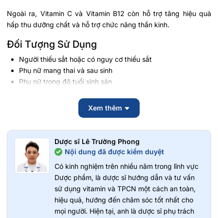
Ngoài ra, Vitamin C và Vitamin B12 còn hỗ trợ tăng hiệu quả
hấp thu dưỡng chất và hỗ trợ chức năng thần kinh.
Đối Tượng Sử Dụng
Người thiếu sắt hoặc có nguy cơ thiếu sắt
Phụ nữ mang thai và sau sinh
Phụ nữ trong độ tuổi sinh sản
Người thường xuyên mệt mỏi, xanh xao
Người cần bổ sung sắt theo chế độ dinh dưỡng
Xem thêm
Ưu Điểm Của Viên Uống Sắt Hữu Cơ
Biostime
Dược sĩ Lê Trường Phong
Nội dung đã được kiểm duyệt
Sắt hữu cơ dễ hấp thu, ít gây kích ứng dạ dày
Hỗ trợ hạn chế táo bón nhờ bổ sung FOS
Có kinh nghiệm trên nhiều năm trong lĩnh vực
Không gây vị tanh khó uống
Dược phẩm, là dược sĩ hướng dẫn và tư vấn
Công nghệ bao phim hiện đại
sử dụng vitamin và TPCN một cách an toàn,
Sản phẩm đạt chứng nhận TGA của Úc
hiệu quả, hướng đến chăm sóc tốt nhất cho
Thiết kế hộp 30 viên tiện lợi khi sử dụng và mang theo
mọi người. Hiện tại, anh là dược sĩ phụ trách