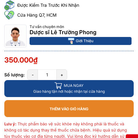
Được Kiểm Tra Trước Khi Nhận
Cửa Hàng Q7, HCM
Tư vấn chuyên môn
Dược sĩ Lê Trường Phong
Giới Thiệu
350.000₫
Số lượng:
-
+
MUA NGAY
Giao hàng tận nơi hoặc nhận tại cửa hàng
THÊM VÀO GIỎ HÀNG
Lưu ý:
Thực phẩm bảo vệ sức khỏe này không phải là thuốc và
không có tác dụng thay thế thuốc chữa bệnh. Hiệu quả sử dụng
tùy thuộc vào cơ địa từng người. Vui lòng đọc kỹ hướng dẫn sử