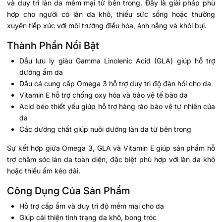
và duy trì làn da mềm mại từ bên trong. Đây là giải pháp phù
hợp cho người có làn da khô, thiếu sức sống hoặc thường
xuyên tiếp xúc với môi trường điều hòa, ánh nắng và khói bụi.
Thành Phần Nổi Bật
Dầu lưu ly giàu Gamma Linolenic Acid (GLA) giúp hỗ trợ
dưỡng ẩm da
Dầu cá cung cấp Omega 3 hỗ trợ duy trì độ đàn hồi cho da
Vitamin E hỗ trợ chống oxy hóa và bảo vệ tế bào da
Acid béo thiết yếu giúp hỗ trợ hàng rào bảo vệ tự nhiên của
da
Các dưỡng chất giúp nuôi dưỡng làn da từ bên trong
Sự kết hợp giữa Omega 3, GLA và Vitamin E giúp sản phẩm hỗ
trợ chăm sóc làn da toàn diện, đặc biệt phù hợp với làn da khô
hoặc thiếu ẩm kéo dài.
Công Dụng Của Sản Phẩm
Hỗ trợ cấp ẩm và duy trì độ mềm mại cho da
Giúp cải thiện tình trạng da khô, bong tróc