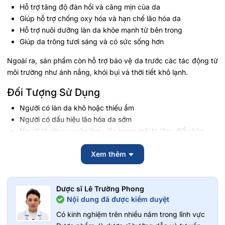
Hỗ trợ tăng độ đàn hồi và căng mịn của da
Giúp hỗ trợ chống oxy hóa và hạn chế lão hóa da
Hỗ trợ nuôi dưỡng làn da khỏe mạnh từ bên trong
Giúp da trông tươi sáng và có sức sống hơn
Ngoài ra, sản phẩm còn hỗ trợ bảo vệ da trước các tác động từ
môi trường như ánh nắng, khói bụi và thời tiết khô lạnh.
Đối Tượng Sử Dụng
Người có làn da khô hoặc thiếu ẩm
Người có dấu hiệu lão hóa da sớm
Người thường xuyên làm việc trong môi trường điều hòa
Người muốn hỗ trợ chăm sóc da từ bên trong
Phụ nữ muốn duy trì làn da mềm mịn và khỏe mạnh
Xem thêm
Hướng Dẫn Sử Dụng
Dược sĩ Lê Trường Phong
Uống 3 viên mỗi ngày cùng bữa ăn
Nội dung đã được kiểm duyệt
Nên sử dụng đều đặn theo liệu trình để hỗ trợ hiệu quả tốt
hơn
Có kinh nghiệm trên nhiều năm trong lĩnh vực
Kết hợp uống đủ nước và chăm sóc da hợp lý để tăng hiệu