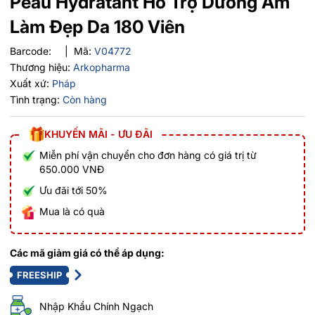
Peau Hydratant Hỗ Trợ Dưỡng Ẩm
Làm Đẹp Da 180 Viên
Barcode:
|
Mã:
V04772
Thương hiệu:
Arkopharma
Xuất xứ:
Pháp
Tình trạng:
Còn hàng
KHUYẾN MÃI - ƯU ĐÃI
Miễn phí vận chuyển cho đơn hàng có giá trị từ
650.000 VNĐ
Ưu đãi tới 50%
Mua là có quà
Các mã giảm giá có thể áp dụng:
FREESHIP
Nhập Khẩu Chính Ngạch