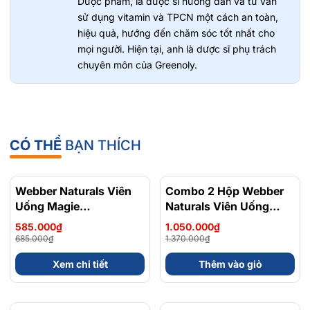
Dược phẩm, là dược sĩ hướng dẫn và tư vấn
quả dưỡng ẩm
sử dụng vitamin và TPCN một cách an toàn,
hiệu quả, hướng đến chăm sóc tốt nhất cho
Greenoly cam kết cung cấp sản phẩm chính hãng 100%, có
mọi người. Hiện tại, anh là dược sĩ phụ trách
nguồn gốc rõ ràng và an toàn cho sức khỏe.
chuyên môn của Greenoly.
📍
Địa chỉ
:
Số 36 Đường số 14 KĐT Him Lam Phường Tân Hưng
( Quận 7 cũ ) Thành phố Hồ Chí Minh
📞
Hotline tư vấn
: 0902 801 311
🌐
Website
:
greenoly.vn
CÓ THỂ
BẠN THÍCH
Webber Naturals Viên
- 15%
Combo 2 Hộp Webber
- 23%
Uống Magie
Naturals Viên Uống
Magnesium
Magie Dễ Dàng Hấp
585.000₫
1.050.000₫
Bisglycinate 200mg -
Làm Dịu Nhẹ Cho Hệ
685.000₫
1.370.000₫
Chính Ngạch Canada,
Tiêu Hóa Magnesium
Xem chi tiết
Thêm vào giỏ
Xuất VAT
Bisglycinate 200mg -
Hộp 120 Viên