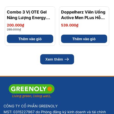
Combo 3 Vị OTE Gel
- 30%
Doppelherz Viên Uống
Năng Lượng Energy
Active Men PLus Hỗ
Gel Kết Hợp
Trợ Tăng Cường Sức
200.000₫
539.000₫
Carbohydrate Điện Giải
Khỏe Sinh Lý Nam Hộp
285.000₫
56gram 82kcal
30 Viên
Thêm vào giỏ
Thêm vào giỏ
Xem thêm
CÔNG TY CỔ PHẦN GREENOLY
MST: 0315227967 do Phòng đăng ký kinh doanh và tài chính