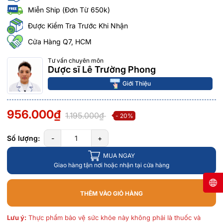
Miễn Ship (Đơn Từ 650k)
Được Kiểm Tra Trước Khi Nhận
Cửa Hàng Q7, HCM
Tư vấn chuyên môn
Dược sĩ Lê Trường Phong
Giới Thiệu
956.000₫
1.195.000₫
- 20%
Số lượng:
-
+
MUA NGAY
Giao hàng tận nơi hoặc nhận tại cửa hàng
THÊM VÀO GIỎ HÀNG
Lưu ý:
Thực phẩm bảo vệ sức khỏe này không phải là thuốc và