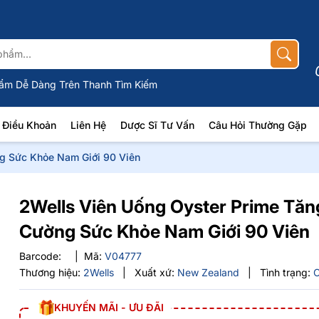
ẩm Dễ Dàng Trên Thanh Tìm Kiếm
Điều Khoản
Liên Hệ
Dược Sĩ Tư Vấn
Câu Hỏi Thường Gặp
g Sức Khỏe Nam Giới 90 Viên
2Wells Viên Uống Oyster Prime Tăn
Cường Sức Khỏe Nam Giới 90 Viên
Barcode:
|
Mã:
V04777
Thương hiệu:
2Wells
|
Xuất xứ:
New Zealand
|
Tình trạng:
KHUYẾN MÃI - ƯU ĐÃI