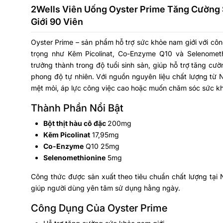
2Wells Viên Uống Oyster Prime Tăng Cườn
Giới 90 Viên
Oyster Prime – sản phẩm hỗ trợ sức khỏe nam giới với cô
trọng như Kẽm Picolinat, Co-Enzyme Q10 và Selenomet
trưởng thành trong độ tuổi sinh sản, giúp hỗ trợ tăng cư
phong độ tự nhiên. Với nguồn nguyên liệu chất lượng từ
mệt mỏi, áp lực công việc cao hoặc muốn chăm sóc sức khỏ
Thành Phần Nổi Bật
Bột thịt hàu cô đặc
200mg
Kẽm Picolinat
17,95mg
Co-Enzyme
Q10 25mg
Selenomethionine
5mg
Công thức được sản xuất theo tiêu chuẩn chất lượng tại
giúp người dùng yên tâm sử dụng hằng ngày.
Công Dụng Của Oyster Prime