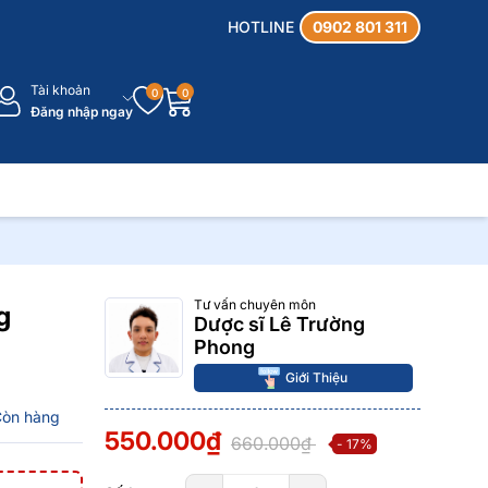
HOTLINE
0902 801 311
Tài khoản
0
0
Đăng nhập ngay
Tư vấn chuyên môn
g
Dược sĩ Lê Trường
Phong
Giới Thiệu
Còn hàng
550.000₫
660.000₫
- 17%