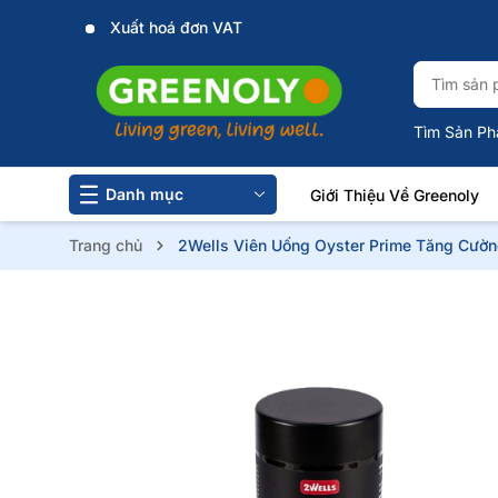
Xuất hoá đơn VAT
Tìm Sản Ph
Danh mục
Giới Thiệu Về Greenoly
Trang chủ
2Wells Viên Uống Oyster Prime Tăng Cườn