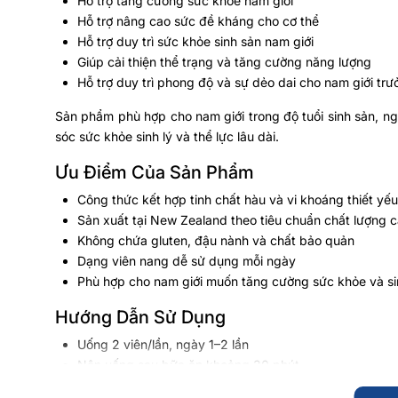
Hỗ trợ tăng cường sức khỏe nam giới
Hỗ trợ nâng cao sức đề kháng cho cơ thể
Hỗ trợ duy trì sức khỏe sinh sản nam giới
Giúp cải thiện thể trạng và tăng cường năng lượng
Hỗ trợ duy trì phong độ và sự dẻo dai cho nam giới tr
Sản phẩm phù hợp cho nam giới trong độ tuổi sinh sản, n
sóc sức khỏe sinh lý và thể lực lâu dài.
Ưu Điểm Của Sản Phẩm
Công thức kết hợp tinh chất hàu và vi khoáng thiết yếu
Sản xuất tại New Zealand theo tiêu chuẩn chất lượng 
Không chứa gluten, đậu nành và chất bảo quản
Dạng viên nang dễ sử dụng mỗi ngày
Phù hợp cho nam giới muốn tăng cường sức khỏe và si
Hướng Dẫn Sử Dụng
Uống 2 viên/lần, ngày 1–2 lần
Nên uống sau bữa ăn khoảng 30 phút
Sử dụng đều đặn để hỗ trợ hiệu quả tốt hơn