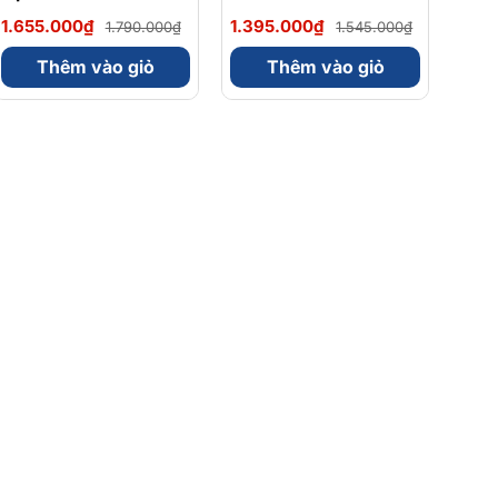
Magnesium Magie
Omega 3 900mg
1.655.000₫
1.395.000₫
1.790.000₫
1.545.000₫
Glycinate Hữu Cơ
EPA/DHA Và
240 Viên - Chính
Magnesium
Thêm vào giỏ
Thêm vào giỏ
Ngạch Mỹ, Xuất VAT
Bisglycinate 200mg
Hỗ Trợ Tim Mạch, Hệ
Tiêu Hoá - Hộp 120
Viên