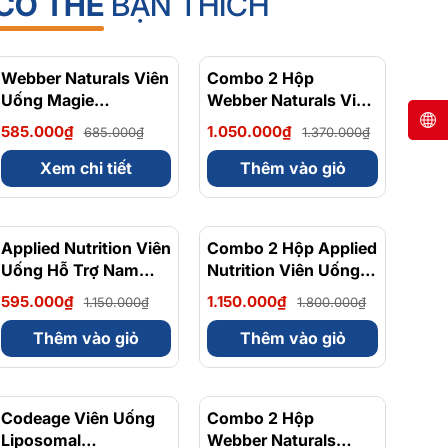
CÓ THỂ
BẠN THÍCH
Webber Naturals Viên
- 15%
Combo 2 Hộp
- 23%
Uống Magie
Webber Naturals Viên
Magnesium
Uống Magie Dễ Dàng
585.000₫
1.050.000₫
685.000₫
1.370.000₫
Bisglycinate 200mg -
Hấp Làm Dịu Nhẹ Cho
Chính Ngạch Canada,
Hệ Tiêu Hóa
Xem chi tiết
Thêm vào giỏ
Xuất VAT
Magnesium
Bisglycinate 200mg -
Hộp 120 Viên
Applied Nutrition Viên
- 48%
Combo 2 Hộp Applied
- 36%
Uống Hỗ Trợ Nam
Nutrition Viên Uống
Giới 120 viên - Chính
Hỗ Trợ Nam Giới 120
595.000₫
1.150.000₫
1.150.000₫
1.800.000₫
Ngạch Anh Quốc, Bán
viên
Chạy
Thêm vào giỏ
Thêm vào giỏ
Codeage Viên Uống
- 8%
Combo 2 Hộp
- 10%
Liposomal
Webber Naturals