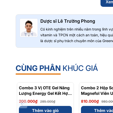
Xe
Có thể dùng theo hướng dẫn của chuyên gia y tế
Greenoly cam kết cung cấp sản phẩm chính hãng 100%, c
📍
Địa chỉ
:
Số 36 Đường số 14 KĐT Him Lam Phường Tân H
Dược sĩ Lê Trường Phong
📞
Hotline tư vấn
: 0902 801 311
🌐
Website
:
greenoly.vn
Có kinh nghiệm trên nhiều năm trong lĩnh 
vitamin và TPCN một cách an toàn, hiệu quả
là dược sĩ phụ trách chuyên môn của Greeno
CÙNG PHÂN
KHÚC GIÁ
Combo 3 Vị OTE Gel Năng
- 30%
Combo 2 Hộp Sol
Lượng Energy Gel Kết Hợp
Magnefol Viên 
Carbohydrate Điện Giải
Magnesium Bisg
200.000₫
810.000₫
285.000₫
980.00
56gram 82kcal
Vitamin nhóm B
Viên)
Thêm vào giỏ
Thêm vào