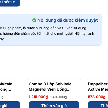
m thêm
ó nguồn gốc rõ ràng và an toàn cho sức khỏe.
ưng ( Quận 7 cũ ) Thành phố Hồ Chí Minh
Nội dung đã được kiểm duyệt
vực Dược phẩm, là dược sĩ hướng dẫn và tư vấn sử dụng
, hướng đến chăm sóc tốt nhất cho mọi người. Hiện tại, anh
ly.
vitale
- 17%
Combo 3 Hộp Solvitale
- 17%
Doppelher
Uống
Magnefol Viên Uống
Active Me
lycinate +
Magnesium Bisglycinate +
Tăng Cườn
1.215.000₫
578.000₫
0₫
1.470.000₫
 (Hộp 30
Vitamin nhóm B (Hộp 30
Sinh Lý N
Viên)
 giỏ
Thêm vào giỏ
Thê