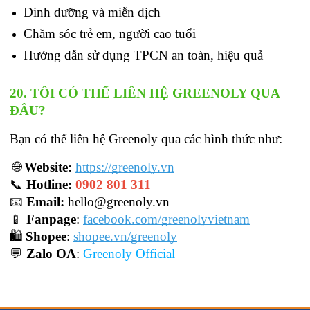
Dinh dưỡng và miễn dịch
Chăm sóc trẻ em, người cao tuổi
Hướng dẫn sử dụng TPCN an toàn, hiệu quả
20. TÔI CÓ THỂ LIÊN HỆ GREENOLY QUA 
ĐÂU?
Bạn có thể liên hệ Greenoly qua các hình thức như:
 🌐 
Website:
https://greenoly.vn
📞 
Hotline:
0902 801 311
📧 
Email:
 hello@greenoly.vn
📱 
Fanpage
:
facebook.com/greenolyvietnam
🛍️ 
Shopee
:
shopee.vn/greenoly
💬 
Zalo OA
: 
Greenoly Official 