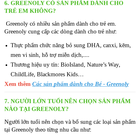
6. GREENOLY CÓ SẢN PHẨM DÀNH CHO 
TRẺ EM KHÔNG?
 Greenoly có nhiều sản phẩm dành cho trẻ em. 
Greenoly cung cấp các dòng dành cho trẻ như:
Thực phẩm chức năng bỏ sung DHA, canxi, kẽm, 
men vi sinh, hỗ trợ miễn dịch,....
Thương hiệu uy tín: BioIsland, Nature’s Way, 
ChildLife, Blackmores Kids…
Xem thêm
Các sản phẩm dành cho Bé - Greenoly
7. NGƯỜI LỚN TUỔI NÊN CHỌN SẢN PHẨM 
NÀO TẠI GREENOLY?
Người lớn tuổi nên chọn và bổ sung các loại sản phẩm 
tại Greenoly theo từng nhu cầu như: