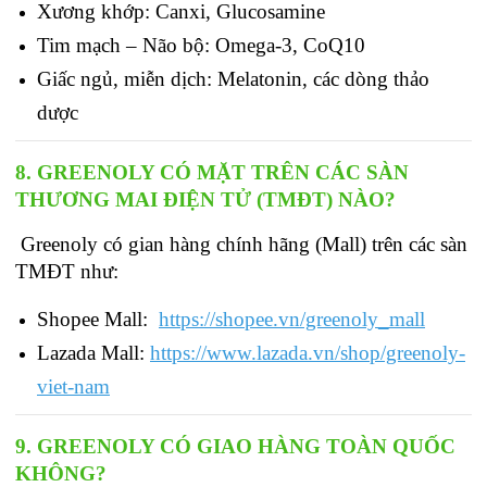
Xương khớp: Canxi, Glucosamine
Tim mạch – Não bộ: Omega-3, CoQ10
Giấc ngủ, miễn dịch: Melatonin, các dòng thảo 
dược
8. GREENOLY CÓ MẶT TRÊN CÁC SÀN 
THƯƠNG MAI ĐIỆN TỬ (TMĐT) NÀO?
 Greenoly có gian hàng chính hãng (Mall) trên các sàn 
TMĐT như:
Shopee Mall: 
https://shopee.vn/greenoly_mall
Lazada Mall: 
https://www.lazada.vn/shop/greenoly-
viet-nam
9. GREENOLY CÓ GIAO HÀNG TOÀN QUỐC 
KHÔNG?